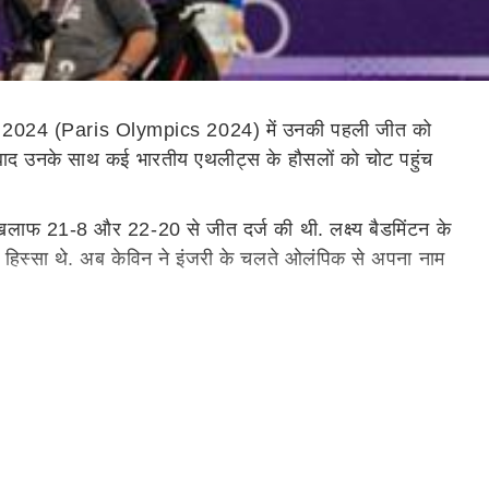
ंपिक 2024 (Paris Olympics 2024) में उनकी पहली जीत को
 के बाद उनके साथ कई भारतीय एथलीट्स के हौसलों को चोट पहुंच
के खिलाफ 21-8 और 22-20 से जीत दर्ज की थी. लक्ष्य बैडमिंटन के
ुप का हिस्सा थे. अब केविन ने इंजरी के चलते ओलंपिक से अपना नाम
ार लक्ष्य सेन की केविन कॉर्डन के खिलाफ जीत को नहीं माना जाएगा
बैडमिंटन प्रतियोगिता से बाईं कोहनी में चोट के चलते अपना नाम
च खेलेंगे, लेकिन लक्ष्य एक मैच पहले ही खेल चुके हैं.