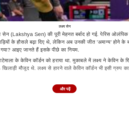
लक्ष्य सेन
्ष्य सेन (Lakshya Sen) की पूरी मेहनत बर्बाद हो गई. पेरिस ओल
खिलाड़ियों के हौसले बढ़ा दिए थे, लेकिन अब उनकी जीत 'अमान्य' होने
ा गया? आइए जानते हैं इसके पीछे का नियम.
ाटेमाला के केविन कॉर्डन को हराया था. मुकाबले में लक्ष्य ने केविन 
ुल 4 खिलाड़ी मौजूद थे. लक्ष्य से हारने वाले केविन कॉर्डन भी इसी ग्र
ंटन वर्ल्ड फेडरेशन ने इस बात का एलान किया कि भारतीय बैडमिंटन स्ट
और पढ़ें
ाम वापस ले लिया है.
ा के मेंस सिंगल के खिलाड़ी केविड कार्डन ने पेरिस ओलंपिक 2024 की 
ों से एक मैच ज़्यादा खेलना पड़ेगा. अब ग्रुप के सभी खिलाड़ी दो-दो मै