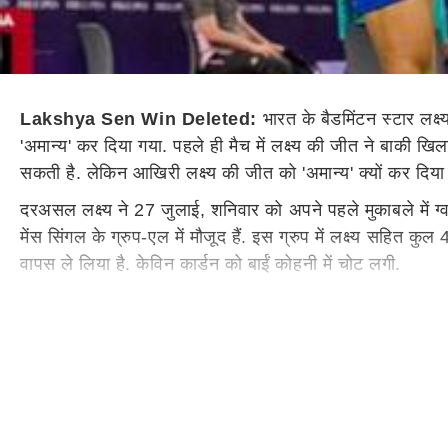
Lakshya Sen Win Deleted:
भारत के बैडमिंटन स्टार लक
'अमान्य' कर दिया गया. पहले ही मैच में लक्ष्य की जीत ने बाकी 
सकती है. लेकिन आखिरी लक्ष्य की जीत को 'अमान्य' क्यों कर दिय
दरअसल लक्ष्य ने 27 जुलाई, शनिवार को अपने पहले मुकाबले में ग्व
मेंस सिंगल के ग्रुप-एल में मौजूद हैं. इस ग्रुप में लक्ष्य सहित क
वापस ले लिया है. केविन कार्डन को बाईं कोहनी में चोट लगी.
केविन के नाम वापस लेते ही लक्ष्य की जीत 'अमान्य' हो गई. बैडमि
क्योंकि ग्वाटेमाला के खिलाड़ी ने इंजरी के कारण प्रतियोगिता से न
बैडमिंटन फेडरेशन ने एक अपडेट जारी करते हुए बताया, "ग्वाटेमाल
वापस ले लिया है." अब लक्ष्य को अपने ग्रुप में मौजूद सभी खिलाड़िय
लक्ष्य के अब आगे किससे होंगे मैच