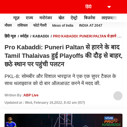
न्यूज़
राज्य
मनोरंजन
खेल
ऐस्ट्रो
बिजनेस
लाइफस्टाइल
मौसम
राशिफल
फोटो गैलरी
Ideas of India
INDIA AT 2047
हिंदी न्यूज़
स्पोर्ट्स
KABADDI
PRO KABADDI: PUNERI PALTAN से हारने के
बाद TAMIL THALAIVAS हुई PLAYOFFS की दौड़ से बाहर, छठे स्थान पर पहुंची पलटन
Pro Kabaddi: Puneri Paltan से हारने के बाद
Tamil Thalaivas हुई Playoffs की दौड़ से बाहर,
छठे स्थान पर पहुंची पलटन
PKL-8: सोमबीर और विशाल भारद्वाज ने एक एक सुपर टैकल के
साथ थलाइवाज को दो बार ऑलआउट करने में मदद की.
Written By :
ABP Live
Updated at : Wed, February 16,2022, 8:42 am (IST)