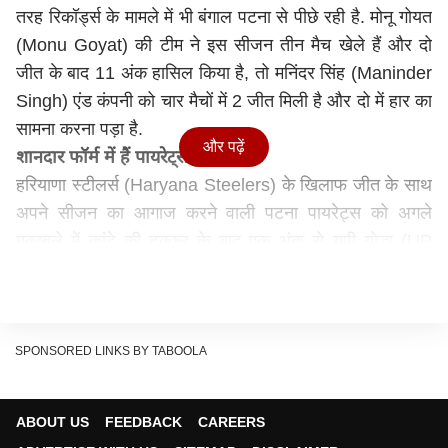
तरह रिकॉर्ड्स के मामले में भी बंगाल पटना से पीछे रही है. मोनू गोयत
(Monu Goyat) की टीम ने इस सीजन तीन मैच खेले हैं और दो
जीत के बाद 11 अंक हासिल किया है, तो मनिंदर सिंह (Maninder
Singh) एंड कंपनी को चार मैचों में 2 जीत मिली है और दो में हार का
सामना करना पड़ा है.
और पढ़ें
शानदार फॉर्म में हैं पायरेट्स
हरियाणा स्टीलर्स (Haryana Steelers) के खिलाफ जीत के साथ
अपने सीजन का आगाज करने वाली पटना पायरेट्स को अगले
मुकाबले में कांटे की टक्कर के बाद एक अंक से यूपी योद्धा (UP
Yoddha) से हार का सामना करना पड़ा. टीम ने वापसी की और
पुनेरी पलटन (Puneri Paltan) को एकतरफा मुकाबले में हराकर
अपनी लय पकड़ी. पायरेट्स इस समय हर विभाग में अच्छा कर रहे हैं
और डिफेंस तो सबसे मजबूत नजर आ रहा है. ईरानी दीवार
SPONSORED LINKS BY TABOOLA
मोहम्मद्रेज़ा (Mohammadreza) इस मैच में भी अपना दीवार जैसी
डिफेंस से मनिंदर सिंह को रोकना चाहेंगे. साथ में सुनिल (Sunil)
ABOUT US
FEEDBACK
CAREERS
और साजिन (Sajin) की जोड़ी पायरेट्स का काम आसान कर रहे हैं.