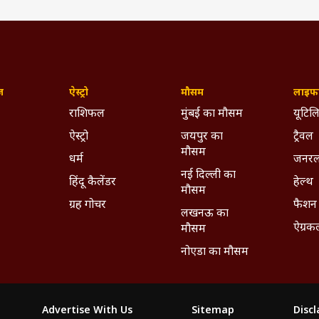
ज़
ऐस्ट्रो
मौसम
लाइफस
राशिफल
मुंबई का मौसम
यूटिलि
ऐस्ट्रो
जयपुर का
ट्रैवल
मौसम
धर्म
जनरल
नई दिल्ली का
हिंदू कैलेंडर
हेल्थ
मौसम
ग्रह गोचर
फैशन
लखनऊ का
ऐग्रक
मौसम
नोएडा का मौसम
Advertise With Us
Sitemap
Disc