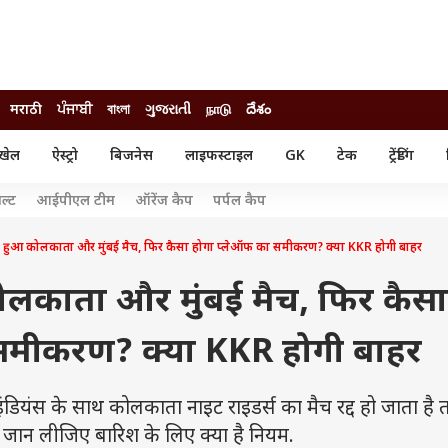
मराठी
ਪੰਜਾਬੀ
বাংলা
ગુજરાતી
நாடு
దేశం
खेल
ऐस्ट्रो
बिजनेस
लाइफस्टाइल
GK
टेक
ट्रेंडिंग
ंजन
ऑटो
खेल
ल्ट
आईपीएल टीम
ऑरेंज कैप
पर्पल कैप
ुड
कार
क्रिकेट
री सिनेमा
टेक्नोलॉजी
शिक्षा
द्द हुआ कोलकाता और मुंबई मैच, फिर कैसा होगा प्लेऑफ का समीकरण? क्या KKR होगी बाहर
ल सिनेमा
मोबाइल
रिजल्ट
्रिटीज
चैटजीपीटी
नौकरी
 कोलकाता और मुंबई मैच, फिर कैसा
ी
गैजेट
वेब स्टोरीज
समीकरण? क्या KKR होगी बाहर
यूटिलिटी न्यूज़
कल्चर
फैक्ट चेक
ियंस के साथ कोलकाता नाइट राइडर्स का मैच रद्द हो जाता है 
जान लीजिए बारिश के लिए क्या है नियम.