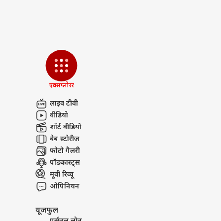
ऋषभ 
Breaking News, Anytime, An
ईशा
LOGIN
चाहि
में 
एक्सप्लोरर
लाइव टीवी
वीडियो
शॉर्ट वीडियो
वेब स्टोरीज
फोटो गैलरी
पॉडकास्ट्स
मूवी रिव्यू
ओपिनियन
यूजफुल