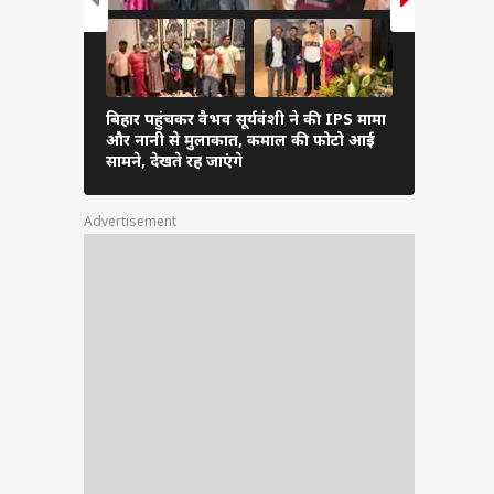
बिहार पहुंचकर वैभव सूर्यवंशी ने की IPS मामा
Pics: अनुष्क
और नानी से मुलाकात, कमाल की फोटो आई
पहुंचे विराट
सामने, देखते रह जाएंगे
लुक
Advertisement