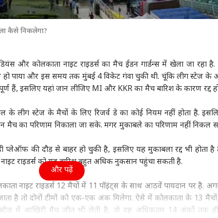
सला कैसे निकलेगा?
यंस और कोलकाता नाइट राइडर्स का मैच ईडन गार्डन्स में खेला जा रहा है. म
ो पाया और इस समय तक मुंबई 4 विकेट गंवा चुकी थी. चूंकि लीग स्टेज के
्वपूर्ण हैं, इसलिए यहां जान लीजिए MI और KKR का मैच बारिश के कारण रद्द ह
े लीग स्टेज के मैचों के लिए रिजर्व डे का कोई नियम नहीं होता है. इसल
दिन मैच का परिणाम निकाला जा सके. मगर मुकाबले का परिणाम नहीं निकल 
ही प्लेऑफ की दौड़ से बाहर हो चुकी है, इसलिए यह मुकाबला रद्द भी होता है 
नाइट राइडर्स को यह बारिश बहुत अधिक नुकसान पहुंचा सकती है.
और पढ़ें
ोलकाता नाइट राइडर्स 12 मैचों में 11 पॉइंट्स के साथ आठवें पायदान पर है. अगर
ता है तो दोनों टीमों को एक-एक अंक मिलेगा. ऐसे में कोलकाता के 13 मैचों 
 स्टेज में आखिरी मैच जीत भी लेती है, तो वह अधिकतम 14 अंकों तक ही