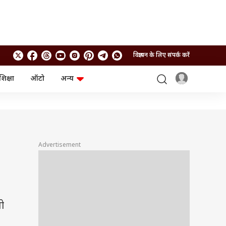
विज्ञापन के लिए संपर्क करें
शिक्षा
ऑटो
अन्य
बिजनेस
लाइफस्टाइल
पर्सनल फाइनेंस
स्वास्थ्य
स्टॉक मार्केट
ट्रैवल
म्यूचुअल फंड्स
फूड
क्रिप्टो
फैशन
Advertisement
आईपीओ
Health and Fitness
फोटो गैलरी
जनरल नॉलेज
वीडियो
तो