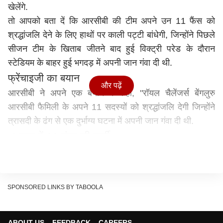
खेलेंगे.
तो आपको बता दें कि आरसीबी की टीम अपने उन 11 फैंस को
श्रद्धांजलि देने के लिए हाथों पर काली पट्टी बांधेगी, जिन्होंने पिछले
सीजन टीम के खिताब जीतने बाद हुई विक्ट्री परेड के दौरान
स्टेडियम के बाहर हुई भगदड़ में अपनी जान गंवा दी थी.
फ्रेंचाइजी का बयान
और पढ़ें
आरसीबी ने अपने एक बयान में कहा, "रॉयल चैलेंजर्स बेंगलुरु
आरसीबी फैमिली के अपने 11 सदस्यों को श्रद्धांजलि देगी जिन्होंने
त्रासदी के ढंग से एक दुर्भाग्य घटना में अपनी जान गंवा दी थी.
अभ्यास में 11 नंबर की जर्सी
बयान में आगे कहा गया, "सम्मान के प्रतीक के रूप में, खिलाड़ी वार्म-
अप के दौरान 11 नंबर वाली अभ्यास जर्सी पहनेंगे और मैच के दौरान
काली पट्टी बांधेंगे.
SPONSORED LINKS BY TABOOLA
स्टेडियम में खाली रहेंगी 11 सीटें
बयान में बताया गया कि फैंस के सम्मान में स्टेडियम की 11 सीटों को
ABOUT US
FEEDBACK
CAREERS