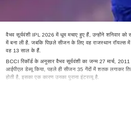
वैभव सूर्यवंशी IPL 2026 में धूम मचाए हुए हैं, उन्होंने शनिवा
में बना ली है. जबकि पिछले सीजन के लिए वह राजस्थान रॉयल्स मे
वह 13 साल के हैं.
BCCI रिकॉर्ड के अनुसार वैभव सूर्यवंशी का जन्म 27 मार्च, 2011 
आईपीएल डेब्यू किया, पहले ही सीजन 35 गेंदों में शतक लगाकर तिह
होती है, इसका एक कारण उनका पुराना इंटरव्यू है.
दरअसल वैभव सूर्यवंशी द्वारा 2023 में दिए गए इंटरव्यू की एक क्ल
गई उम्र से डेढ़ से 2 साल बड़ी होगी.
दोस्त का वीडियो वायरल
सोशल मीडिया पर एक वीडियो वायरल हो रहा है. वायरल दावे के अनुस
बता रहा है कि '27/3/2011 वैभव की रियल डेट ऑफ बर्थ है.'