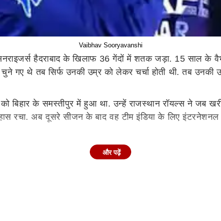
Vaibhav Sooryavanshi
र को सनराइजर्स हैदराबाद के खिलाफ 36 गेंदों में शतक जड़ा. 15 साल क
ं चुने गए थे तब सिर्फ उनकी उम्र को लेकर चर्चा होती थी. तब उनकी
को बिहार के समस्तीपुर में हुआ था. उन्हें राजस्थान रॉयल्स ने जब ख
ास रचा. अब दूसरे सीजन के बाद वह टीम इंडिया के लिए इंटरनेशनल में
िप वायरल हुई थी, जिसमें वैभव कहते हैं कि सितंबर, 2023 में वह 14 स
और पढ़ें
ार वीडियो में नजर आ रहा शख्स वैभव सूर्यवंशी के साथ खेला है, वह उ