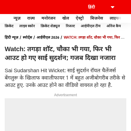
न्यूज़
राज्य
मनोरंजन
खेल
ऐस्ट्रो
बिजनेस
लाइफस्टाइल
क्रिकेट
लाइव स्कोर
क्रिकेट शेड्यूल
रिजल्ट
आईपीएल टीम
ऑरेंज कैप
पर्
हिंदी न्यूज़
स्पोर्ट्स
आईपीएल 2026
WATCH: तगड़ा शॉट, चौका भी गया, फिर भी
आउट हो गए साई सुदर्शन; गजब दिखा नजारा
Watch: तगड़ा शॉट, चौका भी गया, फिर भी
आउट हो गए साई सुदर्शन; गजब दिखा नजारा
Sai Sudarshan Hit Wicket: साई सुदर्शन रॉयल चैलेंजर्स
बेंगलुरू के खिलाफ क्वालीफायर 1 में बहुत अजीबोगरीब तरीके से
आउट हुए. उनके आउट होने का वीडियो वायरल हो रहा है.
Advertisement