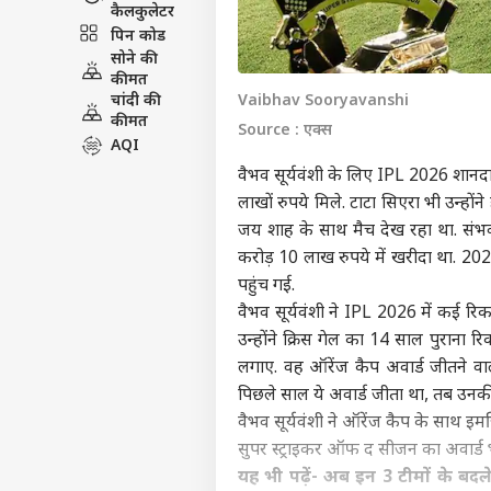
कैलकुलेटर
पिन कोड
सोने की
कीमत
चांदी की
Vaibhav Sooryavanshi
कीमत
Source : एक्स
AQI
वैभव सूर्यवंशी के लिए IPL 2026 शानदार 
लाखों रुपये मिले. टाटा सिएरा भी उन्ह
जय शाह के साथ मैच देख रहा था. संभव
करोड़ 10 लाख रुपये में खरीदा था. 20
पहुंच गई.
वैभव सूर्यवंशी ने IPL 2026 में कई रि
उन्होंने क्रिस गेल का 14 साल पुराना र
लगाए. वह ऑरेंज कैप अवार्ड जीतने वाल
पिछले साल ये अवार्ड जीता था, तब उनकी
वैभव सूर्यवंशी ने ऑरेंज कैप के साथ इ
सुपर स्ट्राइकर ऑफ द सीजन का अवार्ड भी 
यह भी पढ़ें-
अब इन 3 टीमों के बदले