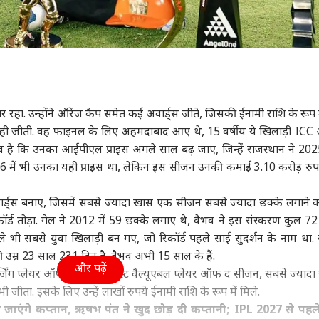
रहा. उन्होंने ऑरेंज कैप समेत कई अवार्ड्स जीते, जिसकी ईनामी राशि के रूप में 
ोंने ही जीती. वह फाइनल के लिए अहमदाबाद आए थे, 15 वर्षीय ये खिलाड़ी ICC अ
 है कि उनका आईपीएल प्राइस अगले साल बढ़ जाए, जिन्हें राजस्थान ने 2025
26 में भी उनका यही प्राइस था, लेकिन इस सीजन उनकी कमाई 3.10 करोड़ रु
कार्ड्स बनाए, जिसमें सबसे ज्यादा खास एक सीजन सबसे ज्यादा छक्के लगाने क
िकॉर्ड तोड़ा. गेल ने 2012 में 59 छक्के लगाए थे, वैभव ने इस संस्करण कुल 72
े भी सबसे युवा खिलाड़ी बन गए, जो रिकॉर्ड पहले साईं सुदर्शन के नाम था. स
 उम्र 23 साल 231 दिन है. वैभव अभी 15 साल के हैं.
और पढ़ें
मर्जिंग प्लेयर ऑफ द सीजन, मोस्ट वैल्यूएबल प्लेयर ऑफ द सीजन, सबसे ज्यादा 
जीता. इसके लिए उन्हें लाखों रुपये ईनामी राशि के रूप में मिले.
 जाएंगे कप्तान, ऋषभ पंत ने खुद छोड़ दी कप्तानी; IPL 2027 से पहल