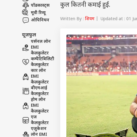
कुल कितनी कमाई हुई.
पॉडकास्ट्स
मूवी रिव्यू
Written By :
शिवम
| Updated at : 01 Ju
ओपिनियन
यूजफुल
पर्सनल लोन
EMI
कैलकुलेटर
कम्पैटिबिलिटी
कैलकुलेटर
कार लोन
EMI
कैलकुलेटर
बीएमआई
कैलकुलेटर
होम लोन
EMI
कैलकुलेटर
एज
कैलकुलेटर
एजुकेशन
लोन EMI