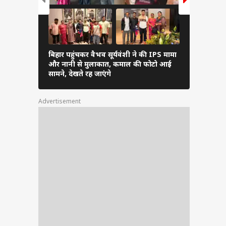
बिहार पहुंचकर वैभव सूर्यवंशी ने की IPS मामा
Pics: अनुष्क
और नानी से मुलाकात, कमाल की फोटो आई
पहुंचे विराट
सामने, देखते रह जाएंगे
लुक
Advertisement