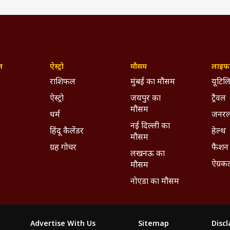
ज़
ऐस्ट्रो
मौसम
लाइफस
राशिफल
मुंबई का मौसम
यूटिलि
ऐस्ट्रो
जयपुर का
ट्रैवल
मौसम
धर्म
जनरल
नई दिल्ली का
हिंदू कैलेंडर
हेल्थ
मौसम
ग्रह गोचर
फैशन
लखनऊ का
ऐग्रक
मौसम
नोएडा का मौसम
Advertise With Us
Sitemap
Disc