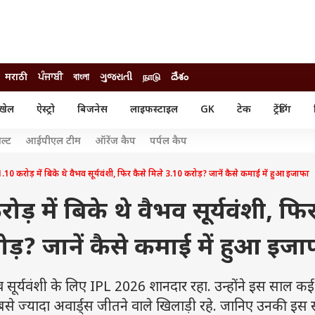
मराठी
ਪੰਜਾਬੀ
বাংলা
ગુજરાતી
நாடு
దేశం
खेल
ऐस्ट्रो
बिजनेस
लाइफस्टाइल
GK
टेक
ट्रेंडिंग
ंजन
ऑटो
खेल
ल्ट
आईपीएल टीम
ऑरेंज कैप
पर्पल कैप
ुड
कार
क्रिकेट
री सिनेमा
टेक्नोलॉजी
शिक्षा
.10 करोड़ में बिके थे वैभव सूर्यवंशी, फिर कैसे मिले 3.10 करोड़? जानें कैसे कमाई में हुआ इजाफा
ल सिनेमा
मोबाइल
रिजल्ट
्रिटीज
चैटजीपीटी
नौकरी
ड़ में बिके थे वैभव सूर्यवंशी, फि
ी
गैजेट
वेब स्टोरीज
ोड़? जानें कैसे कमाई में हुआ इजा
यूटिलिटी न्यूज़
कल्चर
फैक्ट चेक
र्यवंशी के लिए IPL 2026 शानदार रहा. उन्होंने इस साल कई
बसे ज्यादा अवार्ड्स जीतने वाले खिलाड़ी रहे. जानिए उनकी इस