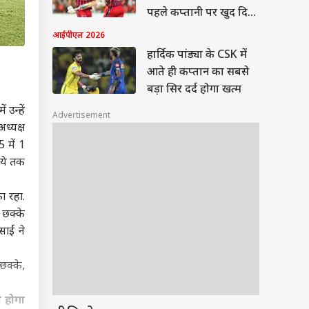
पहले कप्तानी पर खुद दिया
जवाब
आईपीएल 2026
हार्दिक पांड्या के CSK में
आते ही कप्तान का सबसे
बड़ा सिर दर्द होगा खत्म
उन्हें
Advertisement
ध्यक्ष
 में 1
पये तक
ा रहा.
 छक्के
ाईं ने
छक्के,
े होगा