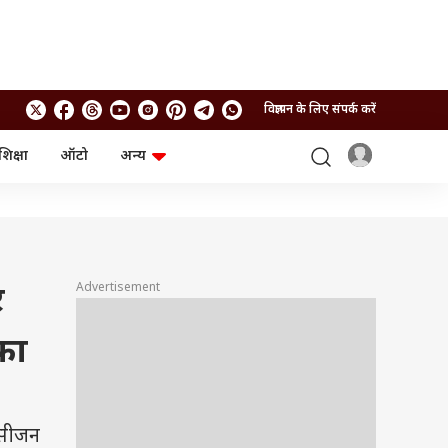
विज्ञापन के लिए संपर्क करें
शिक्षा
ऑटो
अन्य
बिजनेस
लाइफस्टाइल
पर्सनल फाइनेंस
स्वास्थ्य
स्टॉक मार्केट
ट्रैवल
म्यूचुअल फंड्स
फूड
क्रिप्टो
फैशन
Advertisement
र
आईपीओ
Health and Fitness
फोटो गैलरी
जनरल नॉलेज
फा
वीडियो
 सीजन