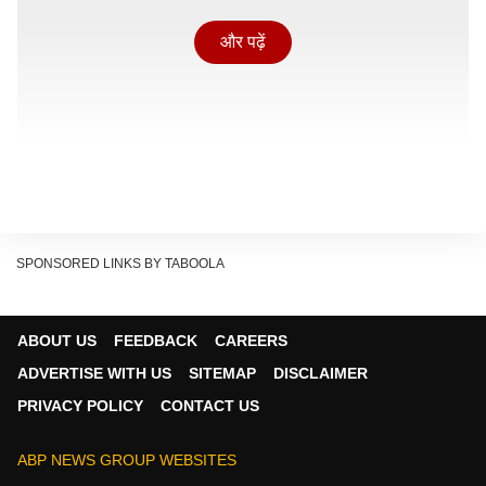
और पढ़ें
SPONSORED LINKS BY TABOOLA
ABOUT US
FEEDBACK
CAREERS
ADVERTISE WITH US
SITEMAP
DISCLAIMER
सनराइजर्स हैदराबाद और राजस्थान रॉयल्स के बीच हेड टू हेड की
PRIVACY POLICY
CONTACT US
बात करें तो SRH का पलड़ा भारी नजर आता है. दोनों के बीच अभी
तक 23 मुकाबले हुए हैं, जिनमें से 14 बार हैदराबाद और 9 बार
ABP NEWS GROUP WEBSITES
राजस्थान जीती है.