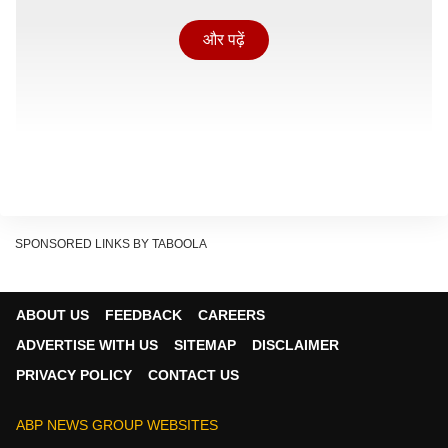
और पढ़ें
SPONSORED LINKS BY TABOOLA
ABOUT US
FEEDBACK
CAREERS
ADVERTISE WITH US
SITEMAP
DISCLAIMER
PRIVACY POLICY
CONTACT US
कैसा रहेगा मौसम?
भले ही एक दिन पहले रायपुर में बारिश का कहर देखने को मिला हो,
ABP NEWS GROUP WEBSITES