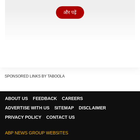
और पढ़ें
SPONSORED LINKS BY TABOOLA
ABOUT US
FEEDBACK
CAREERS
बारिश के कारण पूरा मैदान गीला हो गया है, जिसको सुखाने में वक्त
ADVERTISE WITH US
SITEMAP
DISCLAIMER
लगेगा. मैच की शुरुआत का टाइम सामने आ गया है. मुकाबले के लिए
PRIVACY POLICY
CONTACT US
टॉस 8:30 बजे टॉस होगा. 15 मिनट बाद यानी 8:45 पर मैच शुरू
हो जाएगा. मुकाबला 1 घंटा 15 मिनट देरी से शरू होगा. यह अपडेट
ABP NEWS GROUP WEBSITES
आईपीएल की तरफ से जारी किया है. गौर करने वाली बात यह है कि