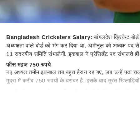
Bangladesh Cricketers Salary:
बांगलदेश क्रिकेट बोर्
अध्यक्षता वाले बोर्ड को भंग कर दिया था. अमीनुल को अध्यक्ष पद
11 सदस्यीय समिति संभालेगी. इकबाल ने प्रेसिडेंट पद संभालते ही 
फीस महज 750 रुपये
नए अध्यक्ष तमीम इकबाल तब बहुत हैरान रह गए, जब उन्हें पता चल
मुद्रा में करीब 750 रुपयों के बराबर है. इसके बाद तुरंत खिलाड़िय
नए सैलरी स्ट्रक्चर के बाद टी20 मैच खेलने के लिए महिला क्र
लिए 20,000 टका (15095 भारतीय रुपये) मिलेंगे.
अभी और बढ़ेगी सैलरी?
तमीम इकबाल का मानना है कि यह महिला क्रिकेटरों के लिए आदर्श
लेकिन खिलाड़ियों को बेहतर सैलरी मिलनी जरूरी है. तमीम का बयान
पुरुष क्रिकेटरों पर भी मेहरबान BCB