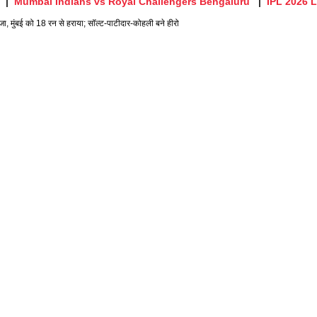
Mumbai Indians vs Royal Challengers Bengaluru
IPL 2026 L
ा, मुंबई को 18 रन से हराया; सॉल्ट-पाटीदार-कोहली बने हीरो