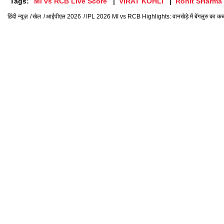
Tags:
MI vs RCB Live Score
VIRAT KOHLI
Rohit SHarma
हिंदी न्यूज़
खेल
आईपीएल 2026
IPL 2026 MI vs RCB Highlights: वानखेड़े में बेंगलुरु का कब्ज