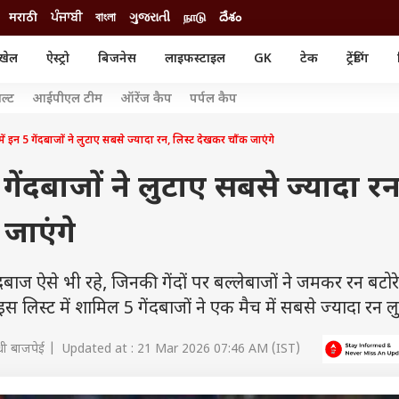
मराठी
ਪੰਜਾਬੀ
বাংলা
ગુજરાતી
நாடு
దేశం
खेल
ऐस्ट्रो
बिजनेस
लाइफस्टाइल
GK
टेक
ट्रेंडिंग
ंजन
ऑटो
खेल
ल्ट
आईपीएल टीम
ऑरेंज कैप
पर्पल कैप
ुड
कार
क्रिकेट
री सिनेमा
टेक्नोलॉजी
शिक्षा
ं इन 5 गेंदबाजों ने लुटाए सबसे ज्यादा रन, लिस्ट देखकर चौंक जाएंगे
ल सिनेमा
मोबाइल
रिजल्ट
्रिटीज
चैटजीपीटी
नौकरी
गेंदबाजों ने लुटाए सबसे ज्यादा रन
ी
गैजेट
वेब स्टोरीज
जाएंगे
यूटिलिटी न्यूज़
कल्चर
फैक्ट चेक
दबाज ऐसे भी रहे, जिनकी गेंदों पर बल्लेबाजों ने जमकर रन बटोरे.
लिस्ट में शामिल 5 गेंदबाजों ने एक मैच में सबसे ज्यादा रन ल
धी बाजपेई | Updated at : 21 Mar 2026 07:46 AM (IST)