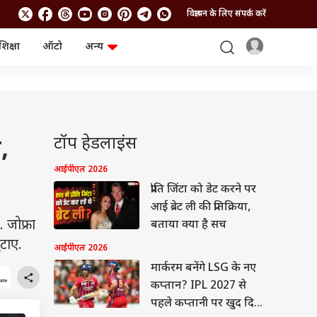
विज्ञापन के लिए संपर्क करें
शिक्षा
ऑटो
अन्य
बिजनेस
लाइफस्टाइल
पर्सनल फाइनेंस
स्वास्थ्य
स्टॉक मार्केट
ट्रैवल
म्यूचुअल फंड्स
फूड
क्रिप्टो
फैशन
टॉप हेडलाइंस
,
आईपीओ
Health and Fitness
फोटो गैलरी
जनरल नॉलेज
आईपीएल 2026
प्रीति जिंटा को डेट करने पर
आई ब्रेट ली की प्रतिक्रिया,
वीडियो
 जोफ्रा
बताया क्या है सच
ुटाए.
आईपीएल 2026
मार्करम बनेंगे LSG के नए
कप्तान? IPL 2027 से
पहले कप्तानी पर खुद दिया