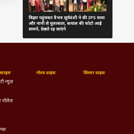
 65 रन
िसी भी
बिहार पहुंचकर वैभव सूर्यवंशी ने की IPS मामा
Pics: अनुष्क
और नानी से मुलाकात, कमाल की फोटो आई
पहुंचे विराट
सामने, देखते रह जाएंगे
लुक
 4 ओवर
 लेकिन
्टाइल
गोल्ड प्राइस
सिल्वर प्राइस
टी न्यूज़
 नॉलेज
ल्चर