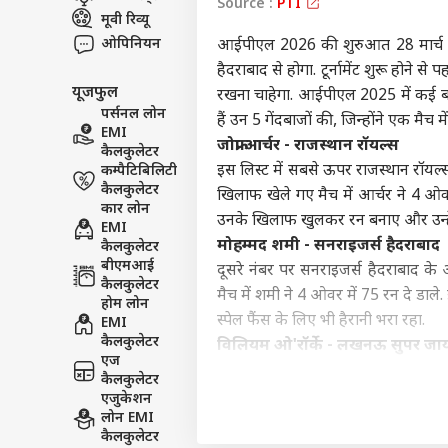
Source :
PTI
मूवी रिव्यू
विश्व
एडवर्टाइज विथ अस
ओपिनियन
आईपीएल 2026 की शुरुआत 28 मार्च से ह
हैदराबाद से होगा. टूर्नामेंट शुरू होने से
प्राइवेसी पॉलिसी
यूजफुल
रखना चाहेगा. आईपीएल 2025 में कई बड़े
कॉन्टैक्ट अस
पर्सनल लोन
हैं उन 5 गेंदबाजों की, जिन्होंने एक मैच 
सेंड फीडबैक
EMI
सीमा
जोफ्रा आर्चर - राजस्थान रॉयल्स
कैलकुलेटर
अबाउट अस
तैना
इस लिस्ट में सबसे ऊपर राजस्थान रॉयल्स
कम्पैटिबिलिटी
पाक 
इंडिय
करियर्स
कैलकुलेटर
खिलाफ खेले गए मैच में आर्चर ने 4 ओवर
कार लोन
उनके खिलाफ खुलकर रन बनाए और उन्हें प
EMI
मोहम्मद शमी - सनराइजर्स हैदराबाद
कैलकुलेटर
बीएमआई
दूसरे नंबर पर सनराइजर्स हैदराबाद के
कैलकुलेटर
मैच में शमी ने 4 ओवर में 75 रन दे डाले.
क्या
होम लोन
शाद
स्पेल फैंस के लिए भी हैरानी भरा रहा.
EMI
LOGIN
पार्ट
कैलकुलेटर
विलियम ओ'रॉर्के - लखनऊ सुपर जाय
एज
तीसरे स्थान पर लखनऊ सुपर जायंट्स के 
कैलकुलेटर
ओवर में 74 रन लुटा दिए थे. हालांकि, उन
एजुकेशन
लोन EMI
उनके हर ओवर में बड़े शॉट लगाए और रन 
कैलकुलेटर
खलील अहमद - चेन्नई सुपर किंग्स