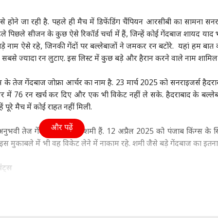
महाराष्ट्र
क्रिकेट
बॉली
ोने जा रही है. पहले ही मैच में डिफेंडिंग चैंपियन आरसीबी का सामना सनर
 पहले पिछले सीजन के कुछ ऐसे रिकॉर्ड चर्चा में हैं, जिन्हें कोई गेंदबाज शायद याद 
 नाम ऐसे रहे, जिनकी गेंदों पर बल्लेबाजों ने जमकर रन बटोरे. यहां हम बात 
में सबसे ज्यादा रन लुटाए. इस लिस्ट में कुछ बड़े और हैरान करने वाले नाम शामिल ह
 पर चीनी हथियारों की
'मैं करारा जवाब दूंगी...', गूंगी
यश दयाल से जयंत यादव
ती पर भारत की दो टूक,
गुड़िया विवाद पर पहली बार
तक, नए सीजन से पहले 4
कान
 के तेज गेंदबाज जोफ्रा आर्चर का नाम है. 23 मार्च 2025 को सनराइजर्स हैदरा
को दी सीधी चेतावनी
ा
बोलीं सुनेत्रा पवार
इंडिया
स्टार खिलाड़ियों की बदली
इंडिया
लुक
विश्व
 में 76 रन खर्च कर दिए और एक भी विकेट नहीं ले सके. हैदराबाद के बल्लेबा
टीम
वाले
कह
ूरे मैच में कोई राहत नहीं मिली.
और पढ़ें
 अनुभवी तेज गेंदबाज मोहम्मद शमी हैं. 12 अप्रैल 2025 को पंजाब किंग्स के
 इस मुकाबले में भी वह विकेट लेने में नाकाम रहे. शमी जैसे बड़े गेंदबाज का इतन
 SC के फैसले से
TMC में वापस जाएंगे बागी?
AIR India फ्लाइट में
‘गो
ीशुदा और लिव-इन
NDA की बैठक के बाद
टर्बुलेंस पर मचा बवाल:
कर र
नर में कोई फर्क नहीं?
दिल्ली से बंगाल तक बढ़ी
एक्शन में DGCA,
PoJ
ंट्स
हलचल
एयरलाइन ने बताई वजह
दिख
विलियम ओ'रॉर्के हैं. 27 मई 2025 को रॉयल चैलेंजर्स बेंगलुरु के खिलाफ उन्ह
्होंने 2 विकेट जरूर लिए, लेकिन उनकी गेंदबाजी काफी महंगी साबित हुई. बल्लेबा
गति को तेजी से बढ़ाया.