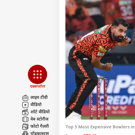
एक्सप्लोरर
लाइव टीवी
वीडियो
पर्सनल
शॉर्ट वीडियो
वेब स्टोरीज
फोटो गैलरी
टॉप
Top 5 Most Expensive Bowlers in
हॅलो गेस्ट
पॉडकास्ट्स