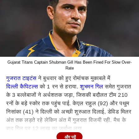
Gujarat Titans Captain Shubman Gill Has Been Fined For Slow Over-
Rate
गुजरात टाइटंस
ने बुधवार को हुए रोमांचक मुकाबले में
दिल्ली कैपिटल्स
को 1 रन से हराया.
शुभमन गिल
समेत गुजरात
के 3 बल्लेबाजों ने अर्धशतक जड़ा, जिसकी बदौलत टीम 210
रनों के बड़े स्कोर तक पहुंच पाई. केएल राहुल (92) और पथुम
निसांका (41) ने दिल्ली को अच्छी शुरुआत दिलाई, डेविड मिलर
अंत तक लड़ते रहे लेकिन अंत में गुजरात विजयी रही. मैच के
बाद गिल पर 12 लाख का जुर्माना लगा.
और पढ़ें