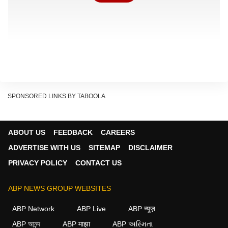
SPONSORED LINKS BY TABOOLA
ABOUT US
FEEDBACK
CAREERS
ADVERTISE WITH US
SITEMAP
DISCLAIMER
IPL ने बताया रिकॉर्ड
PRIVACY POLICY
CONTACT US
इस रिकॉर्ड के बारे में खुद आईपीएल ने बताया. दरअसल यह पहला
ऐसा सीजन है, जिसमें सभी 10 टीमों के किसी न किसी एक बल्लेबाज
ABP NEWS GROUP WEBSITES
ने शतक लगाया है. आईपीएल के सोशल मीडिया के जरिए एक पोस्ट
ABP Network
ABP Live
ABP न्यूज़
शेयर करते हुए इसकी जानकारी दी गई. पोस्ट में उन खिलाड़ियों की
ABP আনন্দ
ABP माझा
ABP અસ્મિતા