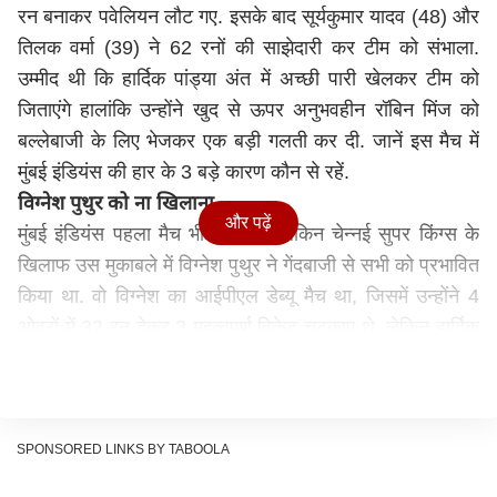
रन बनाकर पवेलियन लौट गए. इसके बाद सूर्यकुमार यादव (48) और
तिलक वर्मा (39) ने 62 रनों की साझेदारी कर टीम को संभाला.
उम्मीद थी कि हार्दिक पांड्या अंत में अच्छी पारी खेलकर टीम को
जिताएंगे हालांकि उन्होंने खुद से ऊपर अनुभवहीन रॉबिन मिंज को
बल्लेबाजी के लिए भेजकर एक बड़ी गलती कर दी. जानें इस मैच में
मुंबई इंडियंस की हार के 3 बड़े कारण कौन से रहें.
विग्नेश पुथुर को ना खिलाना
और पढ़ें
मुंबई इंडियंस पहला मैच भी हारी थी, लेकिन चेन्नई सुपर किंग्स के
खिलाफ उस मुकाबले में विग्नेश पुथुर ने गेंदबाजी से सभी को प्रभावित
किया था. वो विग्नेश का आईपीएल डेब्यू मैच था, जिसमें उन्होंने 4
ओवरों में 32 रन देकर 3 महत्वपूर्ण विकेट चटकाए थे. लेकिन हार्दिक
पांड्या ने गुजरात टाइटंस के खिलाफ उन्हें प्लेइंग 11 में शामिल ही
नहीं किया, ये कप्तान का खराब फैसला था, जो आज हार की एक
बड़ी वजह बना.
विल जैक्स को टीम से बाहर रखना
SPONSORED LINKS BY TABOOLA
हार्दिक पांड्या ने इंग्लैंड के प्लेयर विल जैक्स को भी प्लेइंग 11 से