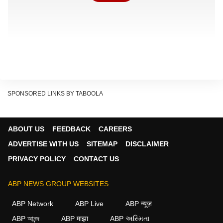
SPONSORED LINKS BY TABOOLA
ABOUT US
FEEDBACK
CAREERS
ADVERTISE WITH US
SITEMAP
DISCLAIMER
PRIVACY POLICY
CONTACT US
IPL में गुजरात की सबसे बड़ी जीत
गुजरात टाइटंस ने सनराइजर्स हैदराबाद को 82 रनों से हराया. यह
ABP NEWS GROUP WEBSITES
आईपीएल के इतिहास में उसकी रनों की सबसे बड़ी जीत है. इससे
ABP Network
ABP Live
ABP न्यूज़
पहले गुजरात की सबसे बड़ी जीत इसी सीजन राजस्थान रॉयल्स के
ABP আনন্দ
ABP माझा
ABP અસ્મિતા
खिलाफ आई थी. उस मुकाबले में गुजरात ने राजस्थान को 77 रनों से