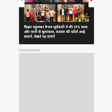
बिहार पहुंचकर वैभव सूर्यवंशी ने की IPS मामा
Pics: अनुष्क
और नानी से मुलाकात, कमाल की फोटो आई
पहुंचे विराट
सामने, देखते रह जाएंगे
लुक
Advertisement