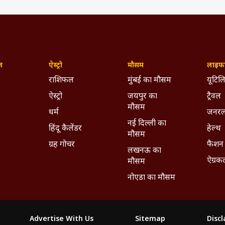
ज़
ऐस्ट्रो
मौसम
लाइफस
राशिफल
मुंबई का मौसम
यूटिलि
ऐस्ट्रो
जयपुर का
ट्रैवल
मौसम
धर्म
जनरल
नई दिल्ली का
हिंदू कैलेंडर
हेल्थ
मौसम
ग्रह गोचर
फैशन
लखनऊ का
ऐग्रक
मौसम
नोएडा का मौसम
Advertise With Us
Sitemap
Disc