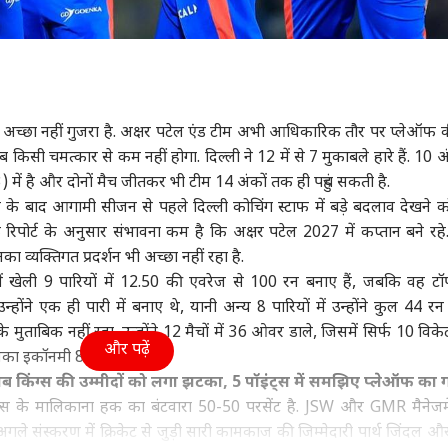
त अच्छा नहीं गुजरा है. अक्षर पटेल एंड टीम अभी आधिकारिक तौर पर प्लेऑफ 
अब किसी चमत्कार से कम नहीं होगा. दिल्ली ने 12 में से 7 मुकाबले हारे हैं. 10 अ
 में है और दोनों मैच जीतकर भी टीम 14 अंकों तक ही पहुंच सकती है.
शन के बाद आगामी सीजन से पहले दिल्ली कोचिंग स्टाफ में बड़े बदलाव देखने 
 रिपोर्ट के अनुसार संभावना कम है कि अक्षर पटेल 2027 में कप्तान बने रहे
का व्यक्तिगत प्रदर्शन भी अच्छा नहीं रहा है.
ें खेली 9 पारियों में 12.50 की एवरेज से 100 रन बनाए हैं, जबकि वह टॉप
न्होंने एक ही पारी में बनाए थे, यानी अन्य 8 पारियों में उन्होंने कुल 44 रन
द के मुताबिक नहीं रहा. उन्होंने 12 मैचों में 36 ओवर डाले, जिसमें सिर्फ 10 विक
और पढ़ें
 उनका इकॉनमी 8.8 का रहा.
ंजाब किंग्स की उम्मीदों को लगा झटका, 5 पॉइंट्स में समझिए प्लेऑफ का
पिटल्स के मालिकाना हक का बंटवारा 50-50 परसेंट है. JSW और GMR मैनेजम
र अगले संस्करण में क्रिकेट से जुड़ी सारी कामकाज की जिम्मेदारी पार्थ जिंदल 