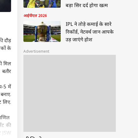
बड़ा सिर दर्द होगा खत्म
आईपीएल 2026
IPL ने तोड़े कमाई के सारे
रिकॉर्ड, नेटवर्थ जान आपके
उड़ जाएंगे होश
की दौड़
ंकों के
Advertisement
को मिल
. बतौर
-5 में
 बनाए.
ेट लिए.
 गणित
ेंट की
और JSW