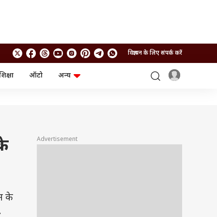
विज्ञापन के लिए संपर्क करें
शिक्षा
ऑटो
अन्य
बिजनेस
लाइफस्टाइल
पर्सनल फाइनेंस
स्वास्थ्य
स्टॉक मार्केट
ट्रैवल
म्यूचुअल फंड्स
फूड
क्रिप्टो
फैशन
Advertisement
के
आईपीओ
Health and Fitness
फोटो गैलरी
जनरल नॉलेज
वीडियो
न के
.