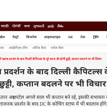
मराठी
ਪੰਜਾਬੀ
বাংলা
ગુજરાતી
நாடு
దేశం
खेल
ऐस्ट्रो
बिजनेस
लाइफस्टाइल
GK
टेक
ट्रेंडिंग
ंजन
ऑटो
खेल
ल्ट
आईपीएल टीम
ऑरेंज कैप
पर्पल कैप
ुड
कार
क्रिकेट
री सिनेमा
टेक्नोलॉजी
शिक्षा
ं खराब प्रदर्शन के बाद दिल्ली कैपिटल्स के पूरे स्टाफ की होगी छुट्टी, कप्तान बदलने पर भी विचार
ल सिनेमा
मोबाइल
रिजल्ट
्रिटीज
चैटजीपीटी
नौकरी
प्रदर्शन के बाद दिल्ली कैपिटल्स 
ी
गैजेट
वेब स्टोरीज
 छुट्टी, कप्तान बदलने पर भी विचार
यूटिलिटी न्यूज़
कल्चर
फैक्ट चेक
्तान अक्षर पटेल अगले साल भी कप्तान बने रहे, इसकी संभावना 
जनक प्रदर्शन के बाद DC के कोचिंग स्टाफ में भी बदलाव होंगे