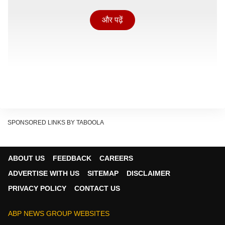
और पढ़ें
SPONSORED LINKS BY TABOOLA
ABOUT US
FEEDBACK
CAREERS
ADVERTISE WITH US
SITEMAP
DISCLAIMER
13 मैच खेल चुकी ऋतुराज गायकवाड़ की कप्तानी वाली चेन्नई के
PRIVACY POLICY
CONTACT US
पास 12 प्वाइंट्स हैं. टीम टेबल में 7वें पायदान पर है.
गुजरात के खिलाफ हारते ही CSK प्लेऑफ से बाहर
ABP NEWS GROUP WEBSITES