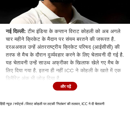
नई दिल्ली:
टीम इंडिया के कप्तान विराट कोहली को अब अगले
चार महीने क्रिकेट के मैदान पर संयम बरतने की जरूरत है.
दरअअसल उन्हें अंतरराष्ट्रीय क्रिकेट परिषद (आईसीसी) की
तरफ से मैच के दौरान दुर्व्यवहार करने के लिए चेतावनी दी गई है.
यह चेतावनी उन्हें साउथ अफ्रीका के खिलाफ खेले गए मैच के
लिए दिया गया है. इतना ही नहीं ICC ने कोहली के खाते में एक
डिमैरिट अंक भी जोड़ दिया है.
और पढ़ें
दरअअसल पूरी घटना तीसरे टी-20 मैच से जुड़ी है, जब कप्तान
विराट कोहली बल्लेबाजी कर रहे थे. इसी दौरान वह रन लेने
हिंदी न्यूज़
दौड़े तो उन्होंने दक्षिण अफ्रीकी सीमर ब्यूरॉन हेंड्रिक्स से अपना
स्पोर्ट्स
विराट कोहली पर लटकी 'निलंबन' की तलवार, ICC ने दी चेतावनी
कंधा जानबूझकर टकराया. इस पर अंपायर ने चेतावनी दी और
उनके खाते में एक 'डिमैरिट'अंक' जोड़ा गया.