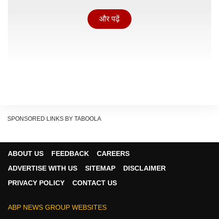
और पढ़ें
SPONSORED LINKS BY TABOOLA
एजबेस्टन में मुकाबला गंवाने के बाद पाकिस्तानी कप्तान फातिमा सना
ने कहा, "मुझे लगता है कि यह बेहद निराशाजनक रहा, खासकर
ABOUT US
FEEDBACK
CAREERS
बल्लेबाजी के लिहाज से. हमें अगले मुकाबलों में बेहतर प्रदर्शन करना
ADVERTISE WITH US
SITEMAP
DISCLAIMER
होगा, क्योंकि विश्व कप में अभी हमारा सफर लंबा है".
PRIVACY POLICY
CONTACT US
16.3 ओवरों के खेल तक भारत का स्कोर 123/5 था. इसके बाद म
इंडिया ने 20 ओवरों के खेल तक 6 विकेट खोकर 170 रन बना लिए.
ABP NEWS GROUP WEBSITES
Continues below advertisement