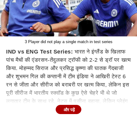
3 Player did not play a single match in test series
IND vs ENG Test Series:
भारत ने इंग्लैंड के खिलाफ
पांच मैचों की एंडरसन-तेंदुलकर ट्रॉफी को 2-2 से ड्रॉ पर खत्म
किया. मोहम्मद सिराज और प्रसिद्ध कृष्णा की घातक गेंदबाजी
और शुभमन गिल की कप्तानी में टीम इंडिया ने आखिरी टेस्ट 6
रन से जीता और सीरीज को बराबरी पर खत्म किया, लेकिन इस
पूरी सीरीज में भारतीय स्क्वॉड के कुछ ऐसे चेहरे भी थे जो
लगातार टीम के साथ रहे, नेट्स में पसीना बहाया, लेकिन प्लेइंग
इलेवन में एक भी मौका नहीं मिला.
और पढ़ें
अभिमन्यु ईश्वरन, हर बार निराशा
बंगाल के भरोसेमंद बल्लेबाज अभिमन्यु ईश्वरन सालों से इंडिया