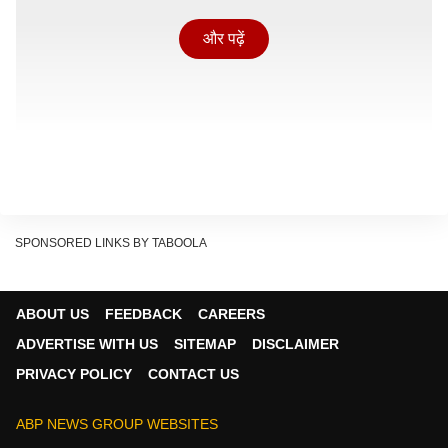
और पढ़ें
SPONSORED LINKS BY TABOOLA
रन चेज करने उतरी श्रीलंका A टीम ने मैच की शुरूआत बेहतरीन
ABOUT US
FEEDBACK
CAREERS
की. एक समय तक ऐसा प्रतीत हो रहा था कि भारत A टीम के हाथ
ADVERTISE WITH US
SITEMAP
DISCLAIMER
से मुकाबला बहुत दुर जा चुका है. फिर अरशद खान की कमाल की
PRIVACY POLICY
CONTACT US
गेंदबाज़ी के चलते भारत A ने यह मुकाबला 8 रनों से जीत लिया.
श्रीलंका A टीम की पारी 269 रनों पर सिमट गई.
ABP NEWS GROUP WEBSITES
यह भी पढ़ें - Ben Stokes Viral News: 'सीमाएं लांघ दी'