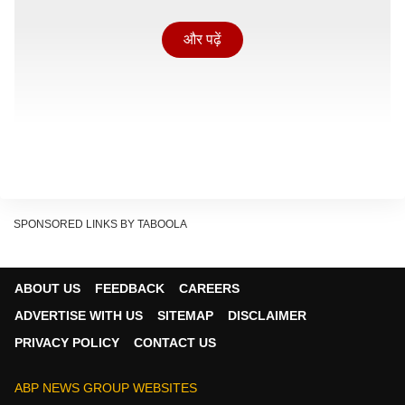
और पढ़ें
SPONSORED LINKS BY TABOOLA
ABOUT US
FEEDBACK
CAREERS
ADVERTISE WITH US
SITEMAP
DISCLAIMER
फीफा ने रिलीज जारी करते हुए बताया कि ग्लोबल स्टार सिंगर-डांसर
PRIVACY POLICY
CONTACT US
शकीरा और बर्ना बॉय ओपनिंग सेरेमनी की शुरुआत 'दाई दाई' गाने के
साथ करेंगे. यह आगामी फीफा विश्व कप का आधिकारिक गाना है. यह
ABP NEWS GROUP WEBSITES