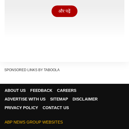
और पढ़ें
SPONSORED LINKS BY TABOOLA
ABOUT US
FEEDBACK
CAREERS
ADVERTISE WITH US
SITEMAP
DISCLAIMER
मैच का पहला गोल मोरक्को की तरफ से हुआ, जब 21वें मिनट में
PRIVACY POLICY
CONTACT US
इस्माइल साइबारी ने अपनी टीम को 1-0 से बढ़त दिलाई. मोरक्को
ज्यादा देर तक बढ़त कायम नहीं रख पाई, क्योंकि उसके 11 मिनट
ABP NEWS GROUP WEBSITES
बाद ही विनी जूनियर ने ब्राजील को 1-1 से बराबरी पर ला खड़ा