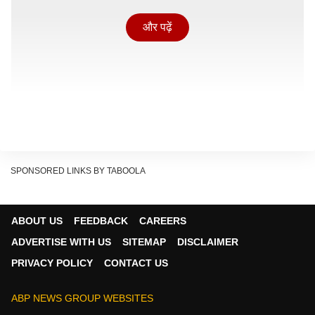
और पढ़ें
SPONSORED LINKS BY TABOOLA
ABOUT US
FEEDBACK
CAREERS
पूरा मामला क्या है
ADVERTISE WITH US
SITEMAP
DISCLAIMER
अटलांटा में खेले गए इस मुकाबले में मिस्र की टीम ने शानदार
PRIVACY POLICY
CONTACT US
शुरुआत की और पहले 2 गोल करके अर्जेंटीना पर दबाव बना दिया.
यासर इब्राहिम ने पहला गोल किया. इसके बाद मोस्तफा जिको ने
ABP NEWS GROUP WEBSITES
बढ़त को 2-0 कर दिया.