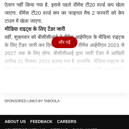
ऐलान नहीं किया गया है. इससे पहले वीमेंस टी20 वर्ल्ड कप खेला
जाएगा. वीमेंस टी20 वर्ल्ड कप का फाइनल मैच 2 फरवरी को केप
टाउन में खेला जाएगा.
मीडिया राइट्स के लिए टेंडर जारी
वहीं, शुक्रवार को बीसीसीआई ने वीमेंस आईपीएल के मीडिया राइट्स
और पढ़ें
के लिए टेंडर जारी कर दिया है. यह टेंडर वीमेंस आईपीएल 2023 से
2027 तक के लिए होगा. बीसीसीआई द्वारा जारी टेंडर में आखिरी
तारीख 31 दिसंबर 2022 बताया गया है. हालांकि, मीडिया राइट्स के
लिए नीलामी प्रक्रिया 8 जनवरी के आसपास शुरू होगी, यह ऑक्शन
ई-ऑक्श होगा. इसके अलावा बीसीसीआई ने मीडिया राइट्स के लिए
टेलीविजन और डिजिटल राइट्स के लिए अलग कैटेगेरी रखी है.
फिलहाल, बीसीसीआई ने ऑक्शन के लिए बेस प्राइस तय नहीं किया
है.
SPONSORED LINKS BY TABOOLA
प्रत्येक टीम में अधिकतम अठारह खिलाड़ी होंगे
बीसीसीआई के मुताबिक, घरेलू और अंतरराष्ट्रीय खिलाड़ियों के साथ
ABOUT US
FEEDBACK
CAREERS
अच्छी टीम बनाने के लिए पहले पांच टीमें इस टूर्नामेंट में खेलेंगी.