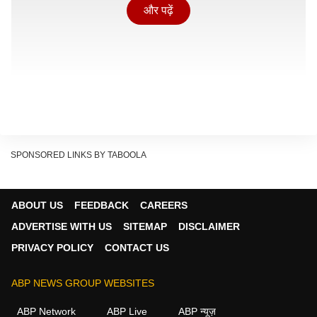
और पढ़ें
SPONSORED LINKS BY TABOOLA
ABOUT US
FEEDBACK
CAREERS
ADVERTISE WITH US
SITEMAP
DISCLAIMER
PRIVACY POLICY
CONTACT US
2026 फीफा वर्ल्ड कप में क्यों नहीं खेल रही टीम इंडिया?
ABP NEWS GROUP WEBSITES
भारतीय टीम फीफा वर्ल्ड कप में इसलिए नहीं खेल रही है क्योंकि वह
ABP Network
ABP Live
ABP न्यूज़