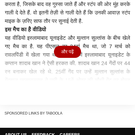
करता है, जिसके बाद वह गुस्सा जाते हैं और स्टंप की ओर मुंह करके
गाली दे देते हैं. वो इतनी तेज़ी से गाली देते हैं कि उनकी आवाज़ स्टंप
माइक के ज़रिए साफ तौर पर सुनाई देती है.
इस मैच का है वीडियो
यह वीडियो इस्लामाबाद यूनाइडेट और मुल्तान सुल्तांस के बीच खेले
गए मैच का है. यह पीएसल का 24वां मैच था, जो 7 मार्च को
और पढ़ें
रावलपिंडी में खेला गया था. इसी मैच में इस्लामाबाद यूनाइडेट के
कप्तान शादाब खान ने ऐसी हरकत की. शादाब खान 24 गेंदों पर 44
रन बनाकर खेल रहे थे. 25वीं गेंद पर उन्हें मुल्तान सुल्तांस के
गेंदबाज़ एहसानुल्लाह ने पारी के 15वें ओवर की चौथी गेंद पर बोल्ड
कर दिया, जिसके बाद शादाब खान गुस्सा गए और उन्होंने अपशब्दों
का इस्तेमाल कर दिया.
Not in front of the stump mic shadab bro 💀
pic.twitter.com/hG8ZMyeht7
SPONSORED LINKS BY TABOOLA
— haris. (@hariszz77)
March 7, 2023
मैच जीत गई थी इस्लामाबाद यूनाइटेड
ABOUT US
FEEDBACK
CAREERS