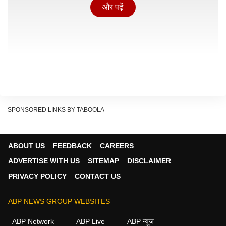
और पढ़ें
SPONSORED LINKS BY TABOOLA
ABOUT US
FEEDBACK
CAREERS
टीम इंडिया ने टॉस जीतकर पहले बल्लेबाजी चुनी. वैभव ने तेज
ADVERTISE WITH US
SITEMAP
DISCLAIMER
शुरुआत की, लेकिन श्रीलंकाई गेंदबाज मोहम्मद सिराज ने वैभव को
PRIVACY POLICY
CONTACT US
14 के स्कोर पर आउट कर दिया. इस छोटी सी पारी में वैभव ने 3
चौके लगाए. इससे पहले IPL 2026 में वैभव ऑरेंज कैप जीतकर आ
ABP NEWS GROUP WEBSITES
रहे हैं, लेकिन श्रीलंका जाते ही उनके बल्ले ने कमाल करना बंद कर
ABP Network
ABP Live
ABP न्यूज़
दिया.