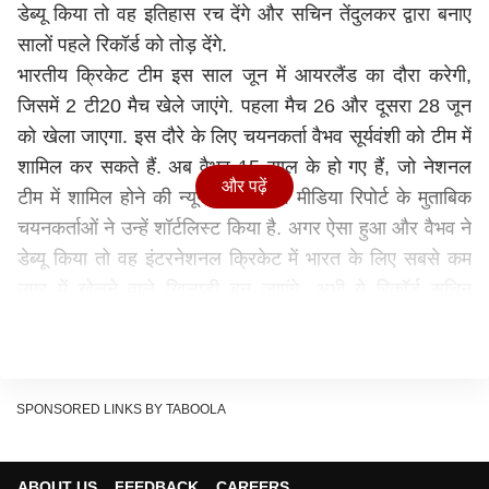
डेब्यू किया तो वह इतिहास रच देंगे और सचिन तेंदुलकर द्वारा बनाए
सालों पहले रिकॉर्ड को तोड़ देंगे.
भारतीय क्रिकेट टीम इस साल जून में आयरलैंड का दौरा करेगी,
जिसमें 2 टी20 मैच खेले जाएंगे. पहला मैच 26 और दूसरा 28 जून
को खेला जाएगा. इस दौरे के लिए चयनकर्ता वैभव सूर्यवंशी को टीम में
शामिल कर सकते हैं. अब वैभव 15 साल के हो गए हैं, जो नेशनल
और पढ़ें
टीम में शामिल होने की न्यूनतम उम्र है. मीडिया रिपोर्ट के मुताबिक
चयनकर्ताओं ने उन्हें शॉर्टलिस्ट किया है. अगर ऐसा हुआ और वैभव ने
डेब्यू किया तो वह इंटरनेशनल क्रिकेट में भारत के लिए सबसे कम
उम्र में खेलने वाले खिलाड़ी बन जाएंगे, अभी ये रिकॉर्ड सचिन
तेंदुलकर के नाम है.
वैभव सूर्यवंशी पर चयनकर्ताओं की नजर
BCCI सूत्र ने इंडियन एक्सप्रेस से बातचीत में बताया वैभव
SPONSORED LINKS BY TABOOLA
आयरलैंड दौरे के दावेदार हैं. चयनकर्ताओं ने अन्य प्लेयर्स संग उनका
नाम भी शॉर्टलिस्ट किया है. वैभव इस फॉर्मेट के लिए सबसे उपयुक्त
माने जा रहे हैं, जो अपनी पहली गेंद से बड़ा प्रहार करने के लिए जाने
ABOUT US
FEEDBACK
CAREERS