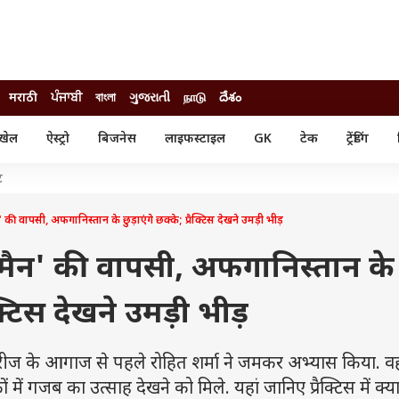
मराठी
ਪੰਜਾਬੀ
বাংলা
ગુજરાતી
நாடு
దేశం
खेल
ऐस्ट्रो
बिजनेस
लाइफस्टाइल
GK
टेक
ट्रेंडिंग
ंजन
ऑटो
खेल
ट
ुड
कार
क्रिकेट
री सिनेमा
टेक्नोलॉजी
शिक्षा
' की वापसी, अफगानिस्तान के छुड़ाएंगे छक्के; प्रैक्टिस देखने उमड़ी भीड़
ल सिनेमा
मोबाइल
रिजल्ट
्रिटीज
चैटजीपीटी
नौकरी
िटमैन' की वापसी, अफगानिस्तान के
ी
गैजेट
वेब स्टोरीज
ैक्टिस देखने उमड़ी भीड़
यूटिलिटी न्यूज़
कल्चर
फैक्ट चेक
ीज के आगाज से पहले रोहित शर्मा ने जमकर अभ्यास किया. व
ं में गजब का उत्साह देखने को मिले. यहां जानिए प्रैक्टिस में क्