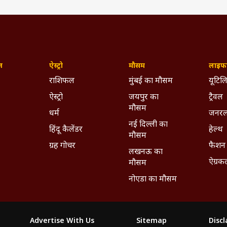
ज़
ऐस्ट्रो
मौसम
लाइफस
राशिफल
मुंबई का मौसम
यूटिलि
ऐस्ट्रो
जयपुर का
ट्रैवल
मौसम
धर्म
जनरल
नई दिल्ली का
हिंदू कैलेंडर
हेल्थ
मौसम
ग्रह गोचर
फैशन
लखनऊ का
ऐग्रक
मौसम
नोएडा का मौसम
Advertise With Us
Sitemap
Disc