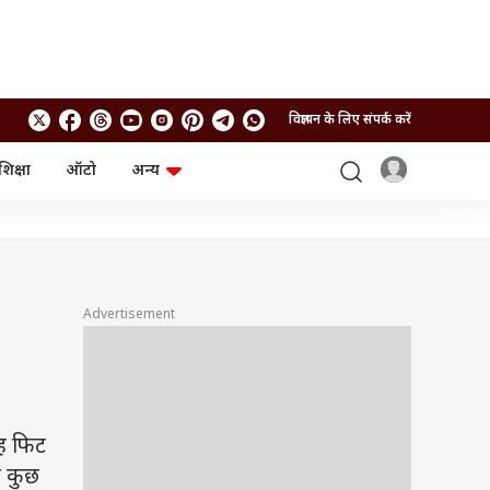
विज्ञापन के लिए संपर्क करें
शिक्षा
ऑटो
अन्य
बिजनेस
लाइफस्टाइल
पर्सनल फाइनेंस
स्वास्थ्य
स्टॉक मार्केट
ट्रैवल
म्यूचुअल फंड्स
फूड
क्रिप्टो
फैशन
Advertisement
आईपीओ
Health and Fitness
फोटो गैलरी
जनरल नॉलेज
वीडियो
ह फिट
या कुछ