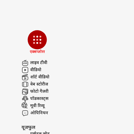
'इमो
दिखा
LOGIN
अप 2
बोले 
एक्सप्लोरर
लाइव टीवी
वीडियो
शॉर्ट वीडियो
वेब स्टोरीज
फोटो गैलरी
पॉडकास्ट्स
मूवी रिव्यू
ओपिनियन
यूजफुल