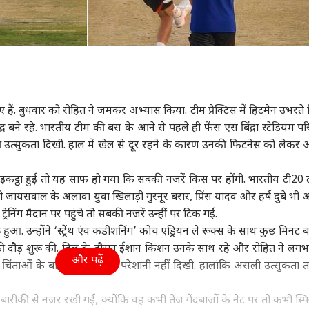
ए हैं. बुधवार को रोहित ने जमकर अभ्यास किया. टीम प्रैक्टिस में हिटमैन उभरते 
 बने रहे. भारतीय टीम की बस के आने से पहले ही फैंस एस बिंद्रा स्टेडियम परि
फी उत्सुकता दिखी. हाल में खेल से दूर रहने के कारण उनकी फिटनेस को लेकर 
ए इकट्ठा हुई तो यह साफ हो गया कि सबकी नजरें किस पर होंगी. भारतीय टी20 
वी जायसवाल के अलावा युवा खिलाड़ी गुरनूर बरार, प्रिंस यादव और हर्ष दुबे भी 
ेनिंग मैदान पर पहुंचे तो सबकी नजरें उन्हीं पर टिक गईं.
ू हुआ. उन्होंने ‘स्ट्रेंथ एंव कंडीशनिंग’ कोच एड्रियन ले रूक्स के साथ कुछ मिनट
ी दौड़ शुरू की. ड्रिल के दौरान ईशान किशन उनके साथ रहे और रोहित ने लगभ
और पढ़ें
चिंताओं के बावजूद उन्हें कोई परेशानी नहीं दिखी. हालांकि असली उत्सुकता त
ीकी से नजर रखी गई, क्योंकि वह कभी तेज गेंदबाजों के नेट पर तो कभी स्पिन