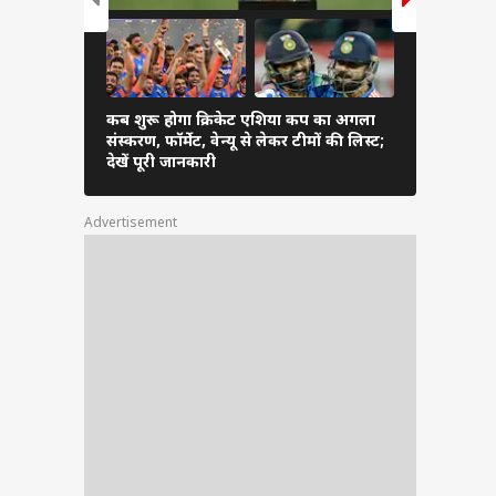
कब शुरू होगा क्रिकेट एशिया कप का अगला
बिहार पहुंचक
संस्करण, फॉर्मेट, वेन्यू से लेकर टीमों की लिस्ट;
और नानी से
देखें पूरी जानकारी
सामने, देखते
Advertisement