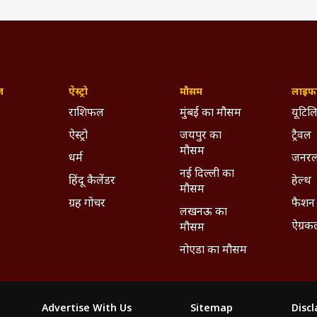
ज़
ऐस्ट्रो
मौसम
लाइफस
राशिफल
मुंबई का मौसम
यूटिलि
ऐस्ट्रो
जयपुर का
ट्रैवल
मौसम
धर्म
जनरल
नई दिल्ली का
हिंदू कैलेंडर
हेल्थ
मौसम
ग्रह गोचर
फैशन
लखनऊ का
ऐग्रक
मौसम
नोएडा का मौसम
Advertise With Us
Sitemap
Disc