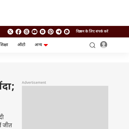
विज्ञापन के लिए संपर्क करें
शिक्षा
ऑटो
अन्य
बिजनेस
लाइफस्टाइल
पर्सनल फाइनेंस
स्वास्थ्य
स्टॉक मार्केट
ट्रैवल
म्यूचुअल फंड्स
फूड
क्रिप्टो
फैशन
Advertisement
ंदा;
आईपीओ
Health and Fitness
फोटो गैलरी
जनरल नॉलेज
वीडियो
दी
ीं जीत