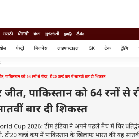
मराठी
ਪੰਜਾਬੀ
বাংলা
ગુજરાતી
நாடு
దేశం
खेल
ऐस्ट्रो
बिजनेस
लाइफस्टाइल
GK
टेक
ट्रेंडिंग
ंजन
ऑटो
खेल
ट
ुड
कार
क्रिकेट
री सिनेमा
टेक्नोलॉजी
शिक्षा
 पाकिस्तान को 64 रनों से रौंदा; टी20 वर्ल्ड कप में सातवीं बार दी शिकस्त
ल सिनेमा
मोबाइल
रिजल्ट
्रिटीज
चैटजीपीटी
नौकरी
जीत, पाकिस्तान को 64 रनों से रौ
ी
गैजेट
वेब स्टोरीज
 सातवीं बार दी शिकस्त
यूटिलिटी न्यूज़
कल्चर
फैक्ट चेक
up 2026: टीम इंडिया ने अपने पहले मैच में चिर प्रतिद्वं
दी. टी20 वर्ल्ड कप में पाकिस्तान के खिलाफ भारत की यह सातव