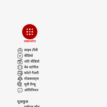
सोहे
सलम
PUBLISHED AT : 14 JUN 2026 10:30 PM 
LOGIN
रिएक्
Tags :
India Vs Pakistan
Deep
दर्द
करना
HARMANPREET KAUR
Women T2
Breaking News, Anytime, An
एक्सप्लोरर
लाइव टीवी
वीडियो
शॉर्ट वीडियो
वेब स्टोरीज
फोटो गैलरी
पॉडकास्ट्स
मूवी रिव्यू
ओपिनियन
यूजफुल