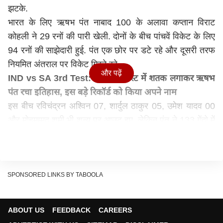
झटके.
भारत के लिए ऋषभ पंत नाबाद 100 के अलावा कप्तान विराट
कोहली ने 29 रनों की पारी खेली. दोनों के बीच पांचवें विकेट के लिए
94 रनों की साझेदारी हुई. पंत एक छोर पर डटे रहे और दूसरी तरफ
नियमित अंतराल पर विकेट गिरते रहे.
और पढ़ें
IND vs SA 3rd Test: केपटाउन टेस्ट में शतक लगाकर ऋषभ
पंत रचा इतिहास, इस बड़े रिकॉर्ड को किया अपने नाम
इस बीच रविचंद्रन अश्विन 07, शार्दुल ठाकुर 05, उमेश यादव 00
और मोहमम्मद शमी भी शून्य पर आउट हुए. लेकिन पंत ने 133 गेंदो में
अपना शतक पूरा किया. इस दौरान उनके बल्ले से छह चौके और चार
छक्के निकले. टेस्ट क्रिकेट में ऋषभ पंत का यह चौथा शतक है.
वहीं विदेश में यह उनका तीसरा टेस्ट शतक है.
दक्षिण अफ्रीका के लिए Marco Jansen ने सबसे ज्यादा चार
SPONSORED LINKS BY TABOOLA
विकेट झटके. जानसेन ने 19.3 ओवर में 36 रन देकर चार विकेट
लिए. इसके अलावा कगीसो रबाडा (Kagiso Rabada) और लुंगी
ABOUT US
FEEDBACK
CAREERS
नगिदी (Lungi Ngidi) ने तीन-तीन विकेट चटकाए.