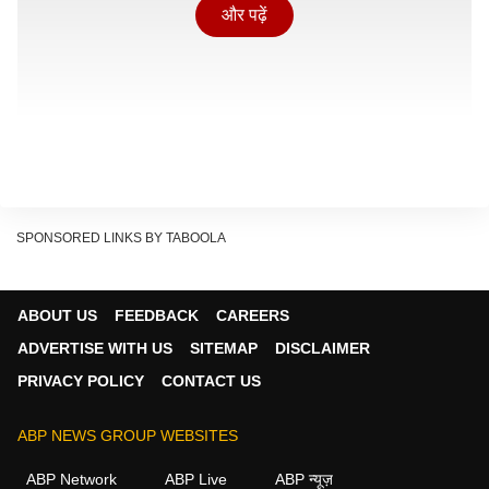
और पढ़ें
SPONSORED LINKS BY TABOOLA
ABOUT US
FEEDBACK
CAREERS
ADVERTISE WITH US
SITEMAP
DISCLAIMER
अफ्रीका महिला ने पहला वनडे वर्ल्ड कप 1997 (वनडे वर्ल्ड कप) में
PRIVACY POLICY
CONTACT US
खेला था. तब से लेकर 2026 तक टीम टी20 और वनडे मिलाकर
कुल 11 विश्व कप के नॉकआउट स्टेज (क्वार्टर फाइनल,
ABP NEWS GROUP WEBSITES
सेमीफाइनल और फाइनल) में पहुंची, लेकिन ट्रॉफी नहीं जीत सकी.
ABP Network
ABP Live
ABP न्यूज़
🚨 MATCH RESULT 🚨