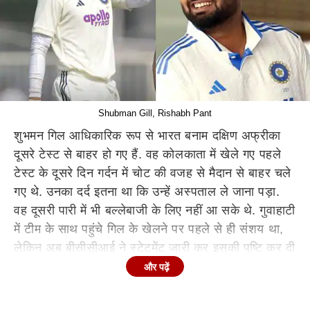
Shubman Gill, Rishabh Pant
शुभमन गिल आधिकारिक रूप से भारत बनाम दक्षिण अफ्रीका
दूसरे टेस्ट से बाहर हो गए हैं. वह कोलकाता में खेले गए पहले
टेस्ट के दूसरे दिन गर्दन में चोट की वजह से मैदान से बाहर चले
गए थे. उनका दर्द इतना था कि उन्हें अस्पताल ले जाना पड़ा.
वह दूसरी पारी में भी बल्लेबाजी के लिए नहीं आ सके थे. गुवाहाटी
में टीम के साथ पहुंचे गिल के खेलने पर पहले से ही संशय था,
लेकिन अब बीसीसीआई ने स्टेटमेंट जारी कर इसकी पुष्टि कर दी
है. उनकी गैरमौजूदगी में ऋषभ पंत कप्तान होंगे.
और पढ़ें
बीसीसीआई ने अपने स्टेटमेंट में कहा, "टीम इंडिया के कप्तान