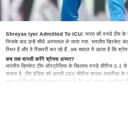
Shreyas Iyer Admitted To ICU:
भारत की वनडे टीम के उप
जिसके बाद उन्हें सीधे अस्पताल ले जाया गया. भारतीय क्रिकेट कं
स्थिर है और वे रिकवरी कर रहे हैं. अब सवाल ये उठता है कि श्रे
कब तक वापसी करेंगे श्रेयस अय्यर?
भारतीय क्रिकेट टीम ऑस्ट्रेलिया के खिलाफ वनडे सीरीज 2-1 से हा
सकता है. टीम इंडिया को अगली ODI सीरीज साउथ अफ्रीका के साथ 
समय की स्थिति को देखकर लग रहा है कि उन्हें साउथ अफ्रीका द
दक्षिण अफ्रीका के खिलाफ वनडे सीरीज के बाद टीम इंडिया न्यू
समय है. अय्यर इस दौरान इंजरी से उबरकर फिर एक बार टीम के ल
श्रेयस अय्यर को इंजरी
भारत-ऑस्ट्रेलिया
के बीच तीसरे वनडे में श्रेयस अय्यर ने एलेक्
के नीचे के हिस्से में चोट लगी है, जहां इंटरनल ब्लीडिंग भी हुई. अ