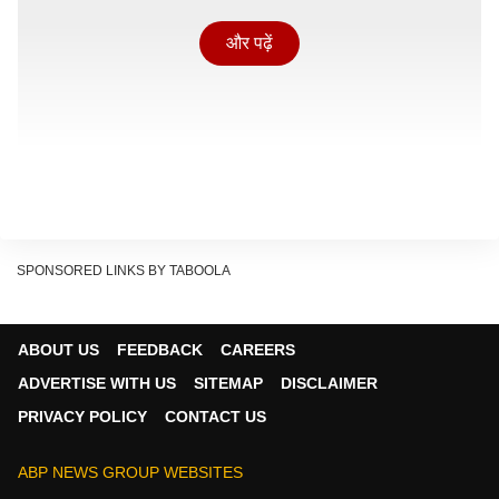
और पढ़ें
SPONSORED LINKS BY TABOOLA
ABOUT US
FEEDBACK
CAREERS
टाइम्स ऑफ इंडिया की रिपोर्ट के अनुसार भारतीय मैनेजमेंट और
ADVERTISE WITH US
SITEMAP
DISCLAIMER
चयनकर्तओं ने हर्षित राणा से चेन्नई में अफगानिस्तान के खिलाफ
PRIVACY POLICY
CONTACT US
तीसरे वनडे से पहले टीम के साथ जुड़ने को कहा है. रिपोर्ट के
अनुसार हर्षित हार्दिक पांड्या के रिप्लेसमेंट के रूप में टीम में शामिल
ABP NEWS GROUP WEBSITES
नहीं होंगे, बल्कि ये फैसला इसलिए लिया गया है ताकि राणा