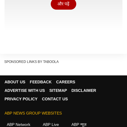
और पढ़ें
SPONSORED LINKS BY TABOOLA
आईपीएल इतिहास में रॉयल चैलेंजर्स बैंगलुरु ने लगातार दूसरी बार
खिताब जीता है. गुजरात टाइटंस ने 2022 में आखिरी आईपीएल
ABOUT US
FEEDBACK
CAREERS
ट्रॉफी का खिताब जीता था. गुजरात टाइटंस के लिए यह फाइनल
ADVERTISE WITH US
SITEMAP
DISCLAIMER
मुकाबला करो या मरो वाला था.
PRIVACY POLICY
CONTACT US
मैच के परिणाम के बाद पूर्व दिग्गज क्रिकेटर सुनिल गावस्कर ने
नाराज़गी जताते हुए, बीसीसीआई को दोषी ठहराया. सुनिल गावस्कर
ABP NEWS GROUP WEBSITES
ने कहा बीसीसीआई को रिजर्व डे को इस्तमाल करना चहिए था.
ABP Network
ABP Live
ABP न्यूज़