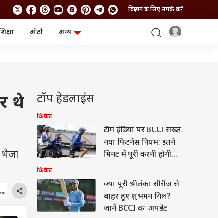
विज्ञापन के लिए संपर्क करें
शिक्षा
ऑटो
अन्य
बिजनेस
लाइफस्टाइल
पर्सनल फाइनेंस
स्वास्थ्य
स्टॉक मार्केट
ट्रैवल
म्यूचुअल फंड्स
फूड
क्रिप्टो
फैशन
टॉप हेडलाइंस
र थे
आईपीओ
Health and Fitness
फोटो गैलरी
जनरल नॉलेज
क्रिकेट
टीम इंडिया पर BCCI सख्त,
नया फिटनेस नियम; इतने
वीडियो
 भेजा
मिनट में पूरी करनी होगी
2km दौड़
क्रिकेट
क्या पूरी श्रीलंका सीरीज से
बाहर हुए शुभमन गिल?
जानें BCCI का अपडेट