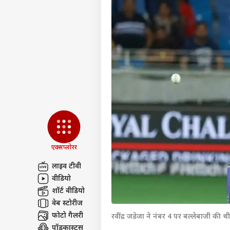
एक्सप्लोरर
लाइव टीवी
वीडियो
पर्सनल
शॉर्ट वीडियो
वेब स्टोरीज
फोटो गैलरी
टॉप
रवींद्र जडेजा ने नंबर 4 पर बल्लेबाजी की थी
हॅलो गेस्ट
पॉडकास्ट्स