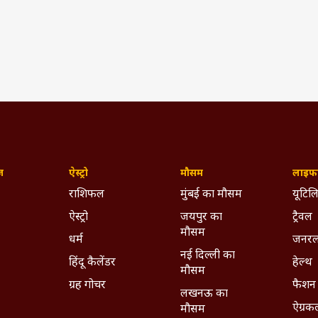
(IST)
p 2022
Asia Cup
Asia Cup 2022 Live
IND Vs HKG
ywhere - Download ABPLIVE on
Android
and
iOS
now!
ज़
ऐस्ट्रो
मौसम
लाइफस
राशिफल
मुंबई का मौसम
यूटिलि
ऐस्ट्रो
जयपुर का
ट्रैवल
मौसम
धर्म
जनरल
नई दिल्ली का
हिंदू कैलेंडर
हेल्थ
मौसम
ग्रह गोचर
फैशन
लखनऊ का
ऐग्रक
मौसम