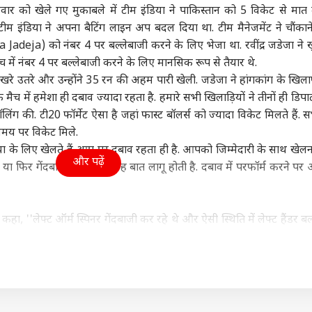
ार को खेले गए मुकाबले में टीम इंडिया ने पाकिस्तान को 5 विकेट से मात 
ा
झारखंड
इंडिया
बॉली
टीम इंडिया ने अपना बैटिंग लाइन अप बदल दिया था. टीम मैनेजमेंट ने चौंकान
ra Jadeja) को नंबर 4 पर बल्लेबाजी करने के लिए भेजा था. रवींद्र जडेजा ने 
 में नंबर 4 पर बल्लेबाजी करने के लिए मानसिक रूप से तैयार थे.
पर खरे उतरे और उन्होंने 35 रन की अहम पारी खेली. जडेजा ने हांगकांग के खिल
च में हमेशा ही दबाव ज्यादा रहता है. हमारे सभी खिलाड़ियों ने तीनों ही डिपार्टम
 गांधी ने 'नूरी' के साथ
RSS चीफ के बयान से JMM
राहुल गांधी के घर के बाहर
50 क
ा वीडियो, फिर बोले-
सांसद सहमत! कहा- मोहन
साधु-संतों का हंगामा! दिल्ली
हैं
ॉलिंग की. टी20 फॉर्मेट ऐसा है जहां फास्ट बॉलर्स को ज्यादा विकेट मिलते हैं. 
 सोनिया होंगी नाराज'
ट
भागवत ठीक कह रहे हैं...
इंडिया
पुलिस ने हिरासत में लिया
दिल्ली NCR
सबा
ट्रेंडिंग
समय पर विकेट मिले.
 के लिए खेलते हैं आप पर दबाव रहता ही है. आपको जिम्मेदारी के साथ खेलन
और पढ़ें
ा हो या फिर गेंदबाजी सब जगह यह बात लागू होती है. दबाव में परफॉर्म करने प
इंडिया पर BCCI सख्त,
तृषा पर CM विजय ने
पप्पू यादव के खिलाफ थाने
बेबी 
कहा, ''लेफ्ट ऑर्म स्पिनर गेंदबाजी कर रहे थे और ऐसी स्थिति में लेफ्ट हैंडर ब
फिटनेस नियम; इतने
उदयनिधि स्टालिन को दे
पहुंचा चप्पल फेंकने वाला
महि
 में पूरी करनी होगी
दिया जवाब, 'मैं ओछी
आरोपी, पूर्णिया सांसद पर
वायर
केला ही लेफ्ट हैंडर था. मुझे पता था ऊपर बल्लेबाजी करने जैसी स्थिति आ सकती
 दौड़
राजनीति में नहीं पड़ता'
लगाए ये आरोप
गाने
में ऋषभ पंत की वापसी हो सकती है. अगर ऐसा होता है तो फिर रवींद्र जडेजा अपन
़र आएंगे.
्म को लेकर परेशान नहीं हैं कपिल देव, मैच से पहले दिया खास मैसेज