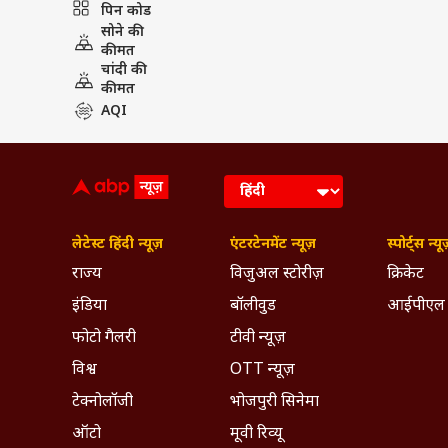
पिन कोड
PUBLISHED AT : 31 AUG 2022 12:01 PM 
सोने की
Tags :
Ravindra Jadeja
Asia Cu
कीमत
चांदी की
कीमत
Breaking News, Anytime, An
AQI
लेटेस्ट हिंदी न्यूज़
एंटरटेनमेंट न्यूज़
स्पोर्ट्स न्यू
राज्य
विजुअल स्टोरीज़
क्रिकेट
इंडिया
बॉलीवुड
आईपीएल
फोटो गैलरी
टीवी न्यूज़
विश्व
OTT न्यूज़
टेक्नोलॉजी
भोजपुरी सिनेमा
ऑटो
मूवी रिव्यू