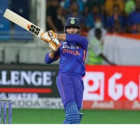
 कार्नर
 आर्टिकल्स
टॉप रील्स