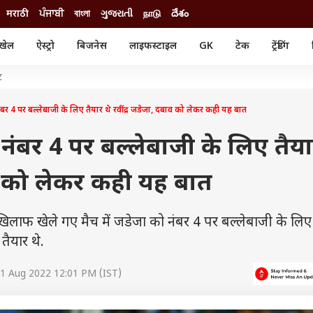
मराठी
ਪੰਜਾਬੀ
বাংলা
ગુજરાતી
நாடு
దేశం
खेल
ऐस्ट्रो
बिजनेस
लाइफस्टाइल
GK
टेक
ट्रेंडिंग
ंजन
ऑटो
खेल
ट
ुड
कार
क्रिकेट
री सिनेमा
टेक्नोलॉजी
शिक्षा
 4 पर बल्लेबाजी के लिए तैयार थे रवींद्र जडेजा, दबाव को लेकर कही यह बात
ल सिनेमा
मोबाइल
रिजल्ट
्रिटीज
चैटजीपीटी
नौकरी
ंबर 4 पर बल्लेबाजी के लिए तैया
ी
गैजेट
वेब स्टोरीज
ाव को लेकर कही यह बात
यूटिलिटी न्यूज़
कल्चर
फैक्ट चेक
लाफ खेले गए मैच में जडेजा को नंबर 4 पर बल्लेबाजी के लिए
तैयार थे.
1 Aug 2022 12:01 PM (IST)