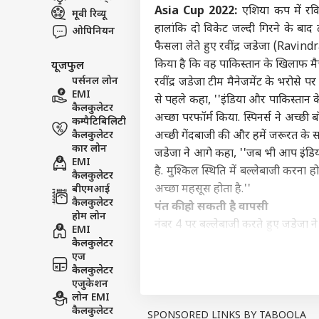
Asia Cup 2022:
एशिया कप में रविव
मूवी रिव्यू
इंडिय
हालांकि दो विकेट जल्दी गिरने के बाद 
एडवर्टाइज विथ अस
ओपिनियन
फैसला लेते हुए रवींद्र जडेजा (Ravind
प्राइवेसी पॉलिसी
किया है कि वह पाकिस्तान के खिलाफ मैच
यूजफुल
कॉन्टैक्ट अस
पर्सनल लोन
रवींद्र जडेजा टीम मैनेजमेंट के भरोसे 
सेंड फीडबैक
EMI
से पहले कहा, ''इंडिया और पाकिस्तान के मै
राहुल
कैलकुलेटर
अबाउट अस
बनाय
अच्छा परफॉर्म किया. स्पिनर्स ने अच्छी ब
कम्पैटिबिलिटी
'मां
क्रिके
करियर्स
कैलकुलेटर
अच्छी गेंदबाजी की और हमें जरूरत के 
कार लोन
जडेजा ने आगे कहा, ''जब भी आप इंडिया
EMI
है. मुश्किल स्थिति में बल्लेबाजी करन
कैलकुलेटर
अच्छा महसूस होता है.''
बीएमआई
कैलकुलेटर
पंत की हो सकती है वापसी
टीम 
होम लोन
नंबर 4 पर बल्लेबाजी करते हुए जडेजा ने 
नया 
EMI
LOGIN
मिनट
को भेजना सही रहता है. टॉप 7 में मैं अ
कैलकुलेटर
2km
एज
उसके लिए मैं तैयार था.''
कैलकुलेटर
हांगकांग के खिलाफ मैच में टीम इंडिया 
एजुकेशन
7 पोजिशन पर ही बल्लेबाजी करते हुए नज
लोन EMI
कैलकुलेटर
Asia Cup 2022: विराट कोहली के फॉर
SPONSORED LINKS BY TABOOLA