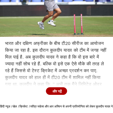
भारत और दक्षिण अफ्रीका के बीच टी20 सीरीज का आयोजन
किया जा रहा है. इस दौरान कुलदीप यादव को टीम में जगह नहीं
मिल पाई है. अब कुलदीप यादव ने कहा है कि वो इस बारे में
ज्यादा नहीं सोच रहे हैं. बल्कि वो इसे एक ऐसे मौके की तरह ले
रहे हैं जिससे वो टेस्ट क्रिकेट में अच्छा प्रदर्शन कर पाए.
कुलदीप यादव को हाल ही में टी20 टीम में शामिल नहीं किया
गया था. कुलदीप ने कहा कि, '' अभी तक मैंने लिमिटेड ओवर
क्रिकेट में बेहतरीन प्रदर्शन किया है. मुझे लगता है सेलेक्टर्स
और पढ़ें
को शायद लगा होगा कि मुझे ब्रेक देना चाहिए. वहीं शायद टीम में
कुछ बदलाव करने की जरूरत होगी. मैं इसपर यकीन करता हूं.
हिंदी न्यूज़
खेल
क्रिकेट
रवींद्र जडेजा और आर अश्विन से अपनी प्रतियोगिता को लेकर कुलदीप यादव ने कहा
मेरी कोई शिकायत नहीं है.'' कुलदीप यादव को भारत ए टीम में