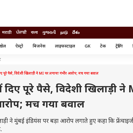
मराठी
ਪੰਜਾਬੀ
বাংলা
ગુજરાતી
நாடு
దేశం
खेल
ऐस्ट्रो
बिजनेस
लाइफस्टाइल
GK
टेक
ट्रेंडिंग
ंजन
ऑटो
खेल
ट
ुड
कार
क्रिकेट
री सिनेमा
टेक्नोलॉजी
शिक्षा
ं दिए पूरे पैसे, विदेशी खिलाड़ी ने MI पर लगाया गंभीर आरोप; मच गया बवाल
ल सिनेमा
मोबाइल
रिजल्ट
्रिटीज
चैटजीपीटी
नौकरी
ीं दिए पूरे पैसे, विदेशी खिलाड़ी ने
ी
गैजेट
वेब स्टोरीज
 आरोप; मच गया बवाल
यूटिलिटी न्यूज़
कल्चर
फैक्ट चेक
े मुंबई इंडियंस पर बड़ा आरोप लगाते हुए कहा कि फ्रेंचाइजी न
.