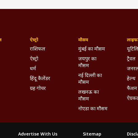
ज़
ऐस्ट्रो
मौसम
लाइफस
राशिफल
मुंबई का मौसम
यूटिलि
ऐस्ट्रो
जयपुर का
ट्रैवल
मौसम
धर्म
जनरल
नई दिल्ली का
हिंदू कैलेंडर
हेल्थ
मौसम
ग्रह गोचर
फैशन
लखनऊ का
ऐग्रक
मौसम
नोएडा का मौसम
Advertise With Us
Sitemap
Disc