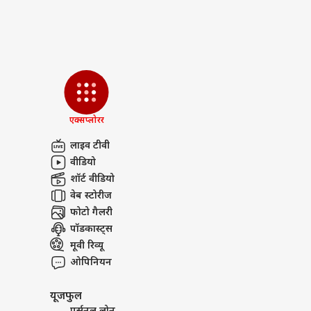
‘स्प
करोड़
LOGIN
सहित
भी त
एक्सप्लोरर
लाइव टीवी
वीडियो
शॉर्ट वीडियो
वेब स्टोरीज
फोटो गैलरी
पॉडकास्ट्स
मूवी रिव्यू
ओपिनियन
यूजफुल