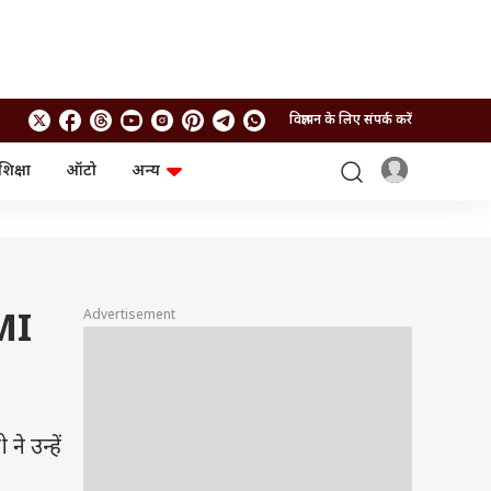
विज्ञापन के लिए संपर्क करें
शिक्षा
ऑटो
अन्य
बिजनेस
लाइफस्टाइल
पर्सनल फाइनेंस
स्वास्थ्य
स्टॉक मार्केट
ट्रैवल
म्यूचुअल फंड्स
फूड
क्रिप्टो
फैशन
Advertisement
 MI
आईपीओ
Health and Fitness
फोटो गैलरी
जनरल नॉलेज
वीडियो
े उन्हें