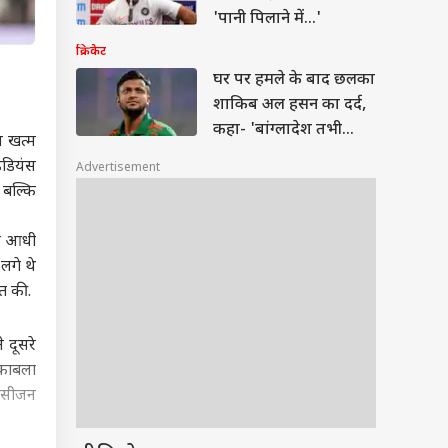
'पानी पिलाने में...'
क्रिकेट
घर पर हमले के बाद छलका
शाकिब अल हसन का दर्द,
कहा- 'बांग्लादेश तभी
न खत्म
लौटूंगा जब...'
ंडियंस
Advertisement
 बल्कि
ें आधी
 लगे थे
ात की.
 दूसरे
ुकाबला
ह सीजन