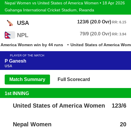
Nepal Women vs United States of America Women • 18 Apr 2026
Gahanga International Cricket Stadium, Rwanda
123/6 (20.0 Ovr)
USA
RR: 6.15
79/9 (20.0 Ovr)
NPL
RR: 3.94
 America Women win by 44 runs
United States of America Wome
PLAYER OF THE MATCH
P Ganesh
USA
Match Summary
Full Scorecard
1st INNING
United States of America Women
123/6
Nepal Women
20