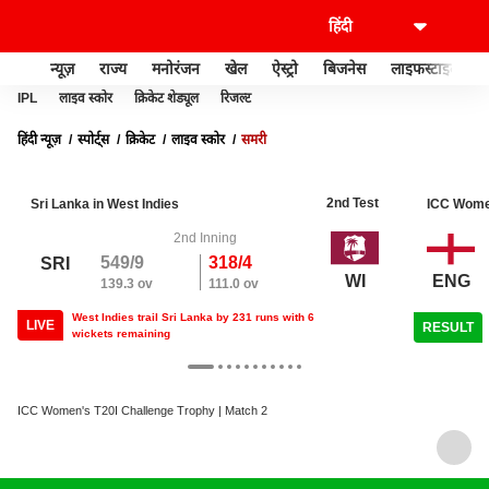
न्यूज़
राज्य
मनोरंजन
खेल
ऐस्ट्रो
बिजनेस
लाइफस्टाइल
IPL
लाइव स्कोर
क्रिकेट शेड्यूल
रिजल्ट
हिंदी न्यूज़
स्पोर्ट्स
क्रिकेट
लाइव स्कोर
समरी
2nd Test
Sri Lanka in West Indies
ICC Wome
2nd Inning
549/9
318/4
SRI
ENG
WI
139.3 ov
111.0 ov
West Indies trail Sri Lanka by 231 runs with 6
LIVE
RESULT
wickets remaining
ICC Women's T20I Challenge Trophy | Match 2