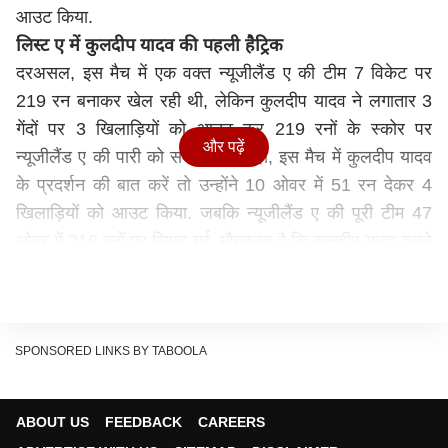
आउट किया.
लिस्ट ए में कुलदीप यादव की पहली हैट्रिक
दरअसल, इस मैच में एक वक्त न्यूजीलैंड ए की टीम 7 विकेट पर
219 रन बनाकर खेल रही थी, लेकिन कुलदीप यादव ने लगातार 3
गेंदों पर 3 खिलाड़ियों को आउट कर 219 रनों के स्कोर पर
और पढ़ें
न्यूजीलैंड ए की पारी को समेट दिया. वही, इस मैच में कुलदीप यादव
के प्रदर्शन की बात करें तो उन्होंने 10 ओवर में 51 रन देकर 4
खिलाड़ियों को आउट किया. जबकि न्यूजीलैंड ए की पूरी टीम 47
ओवर में 219 रनों पर सिमट गई. गौरतलब है कि कुलदीप यादव वनडे
इंटरनेशनल मैचों में 2 बार हैट्रिक लेने का कारनामा कर चुके हैं.
वनडे इंटरनेशनल और अंडर-19 में भी ले चुके हैं हैट्रिक
गौरतलब है कि कुलदीप यादव साल 2017 में ऑस्ट्रेलिया के
खिलाफ मैच में हैट्रिक ली थी, यह मैच कोलकाता के ईडेन गार्डेन्स में
SPONSORED LINKS BY TABOOLA
खेला गया था. इसके बाद उन्होंने वेस्टइंडीज के खिलाफ साल 2019
में हैट्रिक लेने का कारनमा किया. अब उन्होंने न्यूजीलैंड ए (New
ABOUT US
FEEDBACK
CAREERS
Zealand A) के खिलाफ भारत ए (India A) के लिए दूसरे