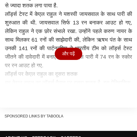
से ज्यादा शतक लगा पाया है.
लॉर्ड्स टेस्ट में केएल राहुल ने यशस्वी जायसवाल के साथ पारी की
शुरुआत की थी. जायसवाल सिर्फ 13 रन बनाकर आउट हो गए,
लेकिन राहुल ने एक छोर संभाले रखा. उन्होंने पहले करुण नायर के
साथ मिलकर 61 रनों की साझेदारी की, लेकिन ऋषभ पंत के साथ
उनकी 141 रनों की पार्टनरशिप ने भारतीय टीम को लॉर्ड्स टेस्ट
और पढ़ें
जीतने की दावेदारी में बनाए रखा. पंत इस पारी में 74 रन के स्कोर
पर रन आउट हो गए.
लॉर्ड्स पर केएल राहुल का दूसरा शतक
यह केएल राहुल का लॉर्ड्स मैदान पर दूसरा शतक है. इस ऐतिहासिक
मैदान पर उनकी पहली टेस्ट सेंचुरी साल 2021 में आई थी, जब
उन्होंने इंग्लैंड के खिलाफ 129 रनों की पारी खेली थी. वहीं बात करें
भारत के लिए लॉर्ड्स पर सबसे ज्यादा शतक लगाने वाले भारतीय
बल्लेबाज की, तो उनका नाम दिलीप वेंगसारकर है. उन्होंने इस मैदान
SPONSORED LINKS BY TABOOLA
पर कुल 3 शतकीय पारी खेली हैं और वो लॉर्ड्स मैदान पर सिर्फ भारत
के ही नहीं बल्कि सबसे ज्यादा शतक लगाने वाले एशियाई बल्लेबाज भी