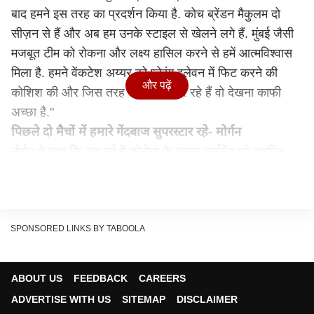
बाद हमने इस तरह का प्रदर्शन किया है. कोच ब्रेंडन मैकुलम दो
सीज़न से हैं और अब हम उनके स्टाइल से खेलने लगे हैं. मुंबई जैसी
मजबूत टीम को रोकना और लक्ष्य हासिल करने से हमें आत्मविश्वास
मिला है. हमने वेंकटेश अय्यर को प्लेइंग इलेवन में फिट करने की
और पढ़ें
कोशिश की और जिस तरह वह स्कोर कर रहे हैं वो देखना काफी
अच्छा है."
पिछले दो मैचों में हमारे गेंदबाज सुपरस्टार रहे- मोर्गन
मोर्गन ने कहा कि जब मई में कोरोना के कारण टूर्नामेंट को स्थगित
किया गया था तो कोच मैकुलम ने गेम प्लान को बदलने के बारे में बात
की थी. कप्तान ने साथ ही गेंदबाजों विशेष रूप से वेस्टइंडीज के
सुनील नारेन और वरुण चक्रवर्ती की तारीफ की. उन्होंने कहा, "वरुण
का यह दूसरा मैच था और वह पूरे आत्मविश्वास के साथ खेले. सुनील
SPONSORED LINKS BY TABOOLA
और वरुण शानदार गेंदबाज हैं. सुनील पहले भी केकेआर टीम का
अहम हिस्सा रहे हैं. दूसरे हाफ के पहले दो मुकाबले हमारे लिए अच्छे
ABOUT US
FEEDBACK
CAREERS
रहे."
ADVERTISE WITH US
SITEMAP
DISCLAIMER
उन्होंने आगे कहा, मुझे नहीं लगता कि किसी एक खिलाड़ी ने टीम का