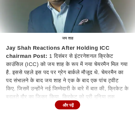
जय शाह
Jay Shah Reactions After Holding ICC
chairman Post:
1 दिसंबर से इंटरनेशनल क्रिकेट
काउंसिल (ICC) को जय शाह के रूप में नया चेयरमैन मिल गया
है. इससे पहले इस पद पर ग्रेग बार्कले मौजूद थे. चेयरमैन का
पद संभालने के बाद जय शाह ने एक के बाद एक पांच ट्वीट
किए. जिसमें उन्होंने नई जिम्मेदारी के बारे में बात की, क्रिकेट के
बदलते दौर का जिक्र किया, क्रिकेट को पूरी दुनिया तक
पहुंचाने की बात की, टेस्ट क्रिकेट के महत्व के बारे में बात की
और पढ़ें
और आईसीसी को नई ऊंचाइयों पर ले जाने की बात कही.
जय शाह के ट्वीट
जय शाह ने एक्स पर लगातार पांच ट्वीट कर
अपनी प्राथमिकताएं और विजन साझा किए. पहले ट्वीट में