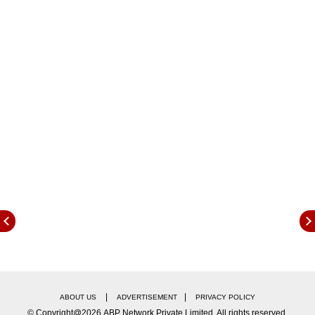
उन्होंने अपनी भावनाओं के बारे में बताया. जय शाह ने कहा,
"आज आईसीसी चेयर का पद संभालना मेरे लिए गर्व की बात है.
क्रिकेट एक ऐसा खेल है जो दुनियाभर में लाखों लोगों को जोड़ता
है, और यह मेरे लिए बड़ी जिम्मेदारी और अवसर का क्षण है."
|
|
ABOUT US
ADVERTISEMENT
PRIVACY POLICY
© Copyright@2026.ABP Network Private Limited. All rights reserved.