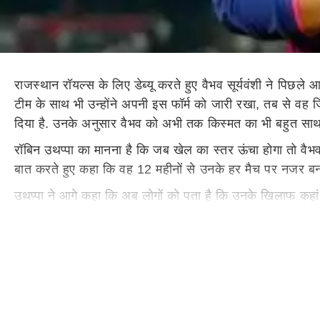
राजस्थान रॉयल्स के लिए डेब्यू करते हुए वैभव सूर्यवंशी ने पि
टीम के साथ भी उन्होंने अपनी इस फॉर्म को जारी रखा, तब से वह जि
दिया है. उनके अनुसार वैभव को अभी तक किस्मत का भी बहुत साथ 
रॉबिन उथप्पा का मानना है कि जब खेल का स्तर ऊंचा होगा तो वैभव 
बात करते हुए कहा कि वह 12 महीनों से उनके हर मैच पर नजर बनाए ह
उथप्पा ने आगे कहा कि अब लोगों को पता है कि उनके खिलाफ कहां प
क्रिकेटर के अनुसार आईपीएल 2026 वैभव के लिए सीखने वाला सीज
वैभव सूर्यवंशी का आईपीएल करियर
राजस्थान रॉयल्स ने उन्हें 1 करोड़ 10 लाख रुपये के प्राइस में खरी
सबसे कम गेंदबाजों में शतक लगाने का भी रिकॉर्ड है. वह आईपीएल म
वर्षीय वैभव ने आईपीएल में खेले 7 मैचों में 252 रन बनाए हैं, 