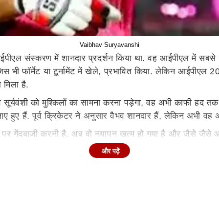
Vaibhav Suryavanshi
छले आईपीएल संस्करण में शानदार प्रदर्शन किया था. वह आईपीएल में स
स भी फॉर्मेट या टूर्नामेंट में खेले, प्रभावित किया. लेकिन आईपीएल 
मिला है.
सूर्यवंशी को मुश्किलों का सामना करना पड़ेगा, वह अभी काफी हद तक अप
ुए हैं. पूर्व क्रिकेटर ने अनुसार वैभव शानदार हैं, लेकिन अभी वह अ
र गेंदबाजी करनी है. अब वो नयापन खत्म हो गया है और जैसे जैसे आगे 
न होगा. उनके अनुसार इस सीजन में वैभव रन तो बनाएंगे लेकिन उनक
और पढ़ें
दा था. वह इस लीग में खेलने वाले सबसे कम उम्र के खिलाड़ी हैं. 2025 म
ें दूसरा सबसे तेज शतक लगाने वाले बल्लेबाज हैं. 35 गेंदों में उन्
जिसमें एक शतक और एक अर्धशतक शामिल है.