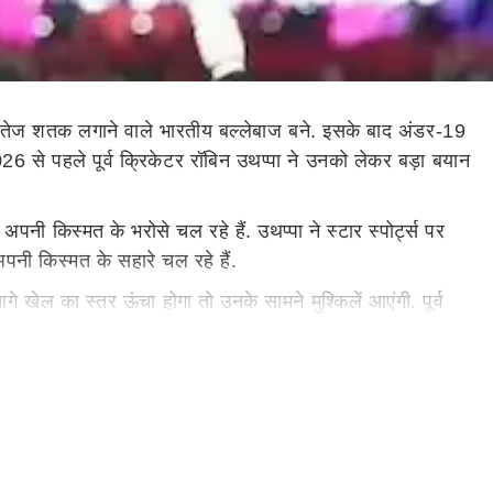
बसे तेज शतक लगाने वाले भारतीय बल्लेबाज बने. इसके बाद अंडर-19
2026 से पहले पूर्व क्रिकेटर रॉबिन उथप्पा ने उनको लेकर बड़ा बयान
नी किस्मत के भरोसे चल रहे हैं. उथप्पा ने स्टार स्पोर्ट्स पर
पनी किस्मत के सहारे चल रहे हैं.
खेल का स्तर ऊंचा होगा तो उनके सामने मुश्किलें आएंगी. पूर्व
े अनुसार वो वैसा सीजन नहीं होगा जो पिछले साल रहा था.
ें उनके डेब्यू सीजन में उन्होंने कई रिकार्ड्स बनाए, जिसमें
होंने गुजरात टाइटंस के खिलाफ ये ऐतिहासिक शतक लगाया था. 14