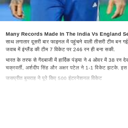
Many Records Made In The India Vs England Se
साथ लगातार दूसरी बार फाइनल में पहुंचने वाली तीसरी टीम बन गई
जवाब में इंग्लैंड की टीम 7 विकेट पर 246 रन ही बना सकी.
भारत के तरफ से गेंदबाजी में हार्दिक पंड्या ने 4 ओवर में 38 
चक्रवर्ती, अर्शदीप सिंह और अक्षर पटेल ने 1-1 विकेट झटके. इस म
जसप्रीत बुमराह ने पूरे किए 500 इंटरनेशनल विकेट
टीम इंडिया के स्टार तेज गेंदबाज
जसप्रीत बुमराह
ने 500 इंटरनेशनल
खिलाफ टी20 वर्ल्ड कप 2026 के दूसरे सेमीफाइनल के दौरान ये मु
का 500वां शिकार ब्रूक बने.
लगातार टी20 वर्ल्ड कप के फाइनल में खेलने वाली टीमें
पाकिस्तान - 2007 और 2009